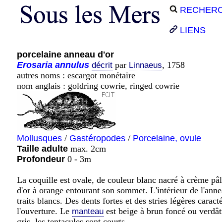
RECHER
LIENS
porcelaine anneau d'or
Erosaria
annulus
par
, 1758
décrit
Linnaeus
autres noms : escargot monétaire
nom anglais : goldring cowrie, ringed cowrie
Mollusques
/
Gastéropodes
/
Porcelaine, ovule
Taille adulte
max. 2cm
Profondeur
0 - 3m
La coquille est ovale, de couleur blanc nacré à crème pâl
d'or à orange entourant son sommet. L'intérieur de l'annea
traits blancs. Des dents fortes et des stries légères caract
l'ouverture. Le
est beige à brun foncé ou verdât
manteau
gris, les tentacules sont courts.