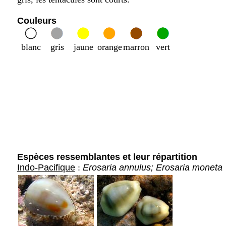
Couleurs
blanc
gris
jaune
orange
marron
vert
Espèces ressemblantes et leur répartition
Indo-Pacifique
:
Erosaria annulus; Erosaria moneta