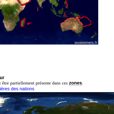
ur
t être partiellement présente dans ces
zones
.
tières des nations