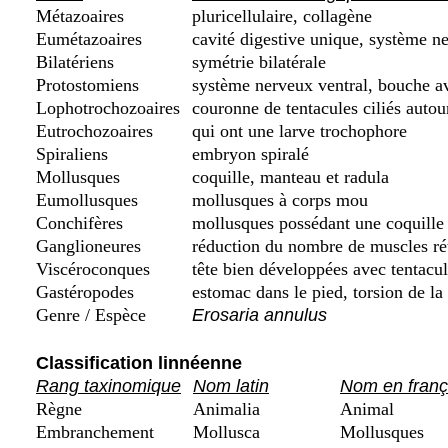
Métazoaires
pluricellulaire, collagène
Eumétazoaires
cavité digestive unique, système ne
Bilatériens
symétrie bilatérale
Protostomiens
système nerveux ventral, bouche a
Lophotrochozoaires
couronne de tentacules ciliés autou
Eutrochozoaires
qui ont une larve trochophore
Spiraliens
embryon spiralé
Mollusques
coquille, manteau et radula
Eumollusques
mollusques à corps mou
Conchifères
mollusques possédant une coquille d
Ganglioneures
réduction du nombre de muscles rét
Viscéroconques
tête bien développées avec tentacu
Gastéropodes
estomac dans le pied, torsion de la
Genre / Espèce
Erosaria annulus
Classification linnéenne
Rang taxinomique
Nom latin
Nom en franç
Règne
Animalia
Animal
Embranchement
Mollusca
Mollusques