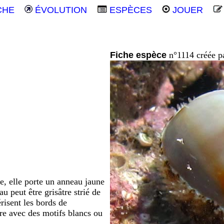
CHE
ÉVOLUTION
ESPÈCES
JOUER
Fiche espèce
n°1114 créée p
e, elle porte un anneau jaune
u peut être grisâtre strié de
érisent les bords de
re avec des motifs blancs ou