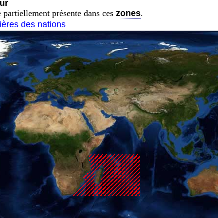
ur
 partiellement présente dans ces
zones
.
tières des nations