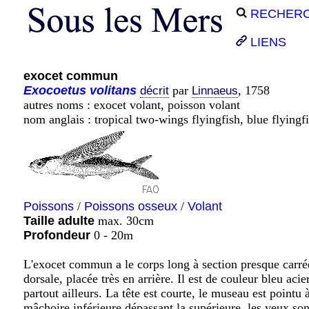
RECHER
LIENS
exocet commun
Exocoetus
volitans
par
, 1758
décrit
Linnaeus
autres noms : exocet volant, poisson volant
nom anglais : tropical two-wings flyingfish, blue flyingf
Poissons
/
Poissons osseux
/
Volant
Taille adulte
max. 30cm
Profondeur
0 - 20m
L'exocet commun a le corps long à section presque carré
dorsale, placée très en arrière. Il est de couleur bleu acie
partout ailleurs. La tête est courte, le museau est pointu
mâchoire inférieure dépassant la supérieure, les yeux son