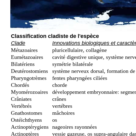
Classification cladiste de l'espèce
Clade
Innovations biologiques et caractè
Métazoaires
pluricellulaire, collagène
Eumétazoaires
cavité digestive unique, système nerv
Bilatériens
symétrie bilatérale
Deutérostomiens
système nerveux dorsal, formation de 
Pharyngotrèmes
fentes pharyngées ciliées
Chordés
chorde
Myomérozoaires
développement embryonnaire: segment
Crâniates
crânes
Vertébrés
vertébres
Gnathostomes
mâchoires
Ostéichthyens
os
Actinoptérygiens
nageoires rayonnées
Actinoptères
vessie gazeuse, os supra-angulaire da