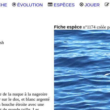
CHE
ÉVOLUTION
ESPÈCES
JOUER
Fiche espèce
n°1174 créée 
ish
e de la nuque à la nageoire
r sur le dos, et blanc argenté
 à bouche étroite avec une
t de grande taille. Les