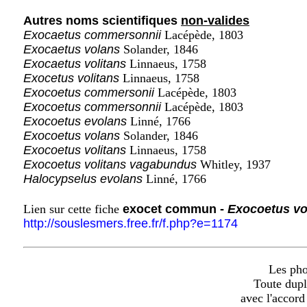
Autres noms scientifiques
non-valides
Exocaetus commersonnii
Lacépède, 1803
Exocaetus volans
Solander, 1846
Exocaetus volitans
Linnaeus, 1758
Exocetus volitans
Linnaeus, 1758
Exocoetus commersonii
Lacépède, 1803
Exocoetus commersonnii
Lacépède, 1803
Exocoetus evolans
Linné, 1766
Exocoetus volans
Solander, 1846
Exocoetus volitans
Linnaeus, 1758
Exocoetus volitans vagabundus
Whitley, 1937
Halocypselus evolans
Linné, 1766
Lien sur cette fiche
exocet commun -
Exocoetus vo
http://souslesmers.free.fr/f.php?e=1174
Les phot
Toute dupl
avec l'accord