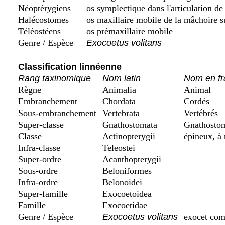
Néoptérygiens
os symplectique dans l'articulation de
Halécostomes
os maxillaire mobile de la mâchoire s
Téléostéens
os prémaxillaire mobile
Genre / Espèce
Exocoetus volitans
Classification linnéenne
Rang taxinomique
Nom latin
Nom en fr
Règne
Animalia
Animal
Embranchement
Chordata
Cordés
Sous-embranchement
Vertebrata
Vertébrés
Super-classe
Gnathostomata
Gnathostom
Classe
Actinopterygii
épineux, à 
Infra-classe
Teleostei
Super-ordre
Acanthopterygii
Sous-ordre
Beloniformes
Infra-ordre
Belonoidei
Super-famille
Exocoetoidea
Famille
Exocoetidae
Genre / Espèce
Exocoetus volitans
exocet co