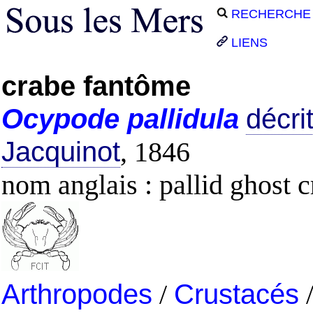
RECHERCHE
LIENS
crabe fantôme
Ocypode
pallidula
décri
Jacquinot
, 1846
nom anglais : pallid ghost c
Arthropodes
/
Crustacés