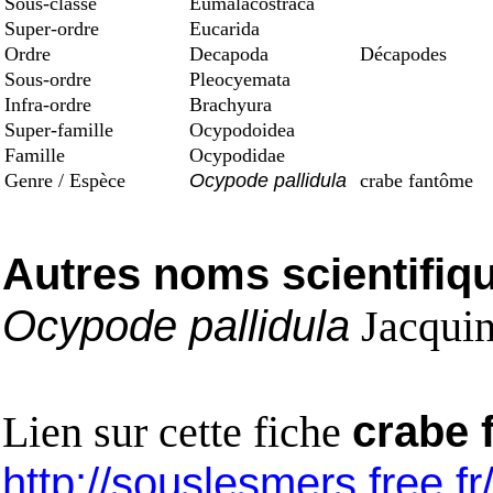
Sous-classe
Eumalacostraca
Super-ordre
Eucarida
Ordre
Decapoda
Décapodes
Sous-ordre
Pleocyemata
Infra-ordre
Brachyura
Super-famille
Ocypodoidea
Famille
Ocypodidae
Genre / Espèce
Ocypode pallidula
crabe fantôme
Autres noms scientifiq
Ocypode pallidula
Jacquin
Lien sur cette fiche
crabe 
http://souslesmers.free.f