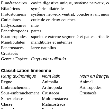
Eumétazoaires
cavité digestive unique, système nerveux, c
Bilatériens
symétrie bilatérale
Protostomiens
système nerveux ventral, bouche avant anus
Cuticulates
cuticule en deux couches
Ecdysozoaires
mue
Panarthropodes
pattes
Euarthropodes
squelette externe segmenté et pattes articulé
Mandibulates
mandibules et antennes
Pancrustacés
larve nauplius
Crustacés
Genre / Espèce
Ocypode pallidula
Classification linnéenne
Rang taxinomique
Nom latin
Nom en frança
Règne
Animalia
Animal
Embranchement
Arthropoda
Arthropodes
Sous-embranchement
Crustacea
Crustacés
Super-classe
Multicrustacea
Classe
Malacostraca