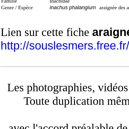
Famille
Inachidae
Genre / Espèce
Inachus phalangium
araignée des 
Lien sur cette fiche
araign
http://souslesmers.free.f
Les photographies, vidéos e
Toute duplication même
avec l'accord préalable de 