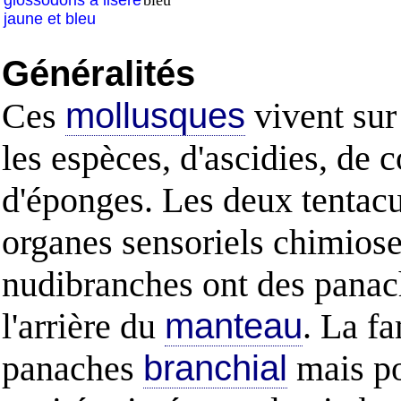
glossodoris à liseré
bleu
jaune et bleu
Généralités
Ces
mollusques
vivent sur 
les espèces, d'ascidies, de 
d'éponges. Les deux tentacul
organes sensoriels chimiosen
nudibranches ont des pana
l'arrière du
manteau
. La fa
panaches
branchial
mais po