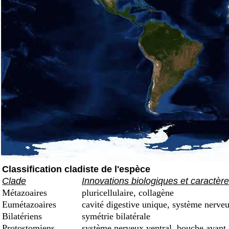
Classification cladiste de l'espèce
Clade
Innovations biologiques et caractèr
Métazoaires
pluricellulaire, collagène
Eumétazoaires
cavité digestive unique, système nerveu
Bilatériens
symétrie bilatérale
Protostomiens
système nerveux ventral, bouche avant