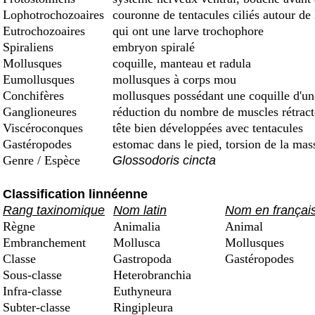
Lophotrochozoaires
couronne de tentacules ciliés autour de
Eutrochozoaires
qui ont une larve trochophore
Spiraliens
embryon spiralé
Mollusques
coquille, manteau et radula
Eumollusques
mollusques à corps mou
Conchifères
mollusques possédant une coquille d'une 
Ganglioneures
réduction du nombre de muscles rétract
Viscéroconques
tête bien développées avec tentacules
Gastéropodes
estomac dans le pied, torsion de la mas
Genre / Espèce
Glossodoris cincta
Classification linnéenne
Rang taxinomique
Nom latin
Nom en françai
Règne
Animalia
Animal
Embranchement
Mollusca
Mollusques
Classe
Gastropoda
Gastéropodes
Sous-classe
Heterobranchia
Infra-classe
Euthyneura
Subter-classe
Ringipleura