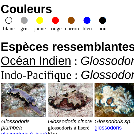
Couleurs
blanc
gris
jaune
rouge
marron
bleu
noir
Espèces ressemblantes e
Océan Indien
:
Glossodor
Indo-Pacifique :
Glossodori
Glossodoris
Glossodoris cincta
Glossodoris sp.
plumbea
glossodoris à liseré
glossodoris