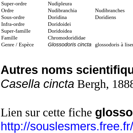
Super-ordre
Nudipleura
Ordre
Nudibranchia
Nudibranches
Sous-ordre
Doridina
Doridiens
Infra-ordre
Doridoidei
Super-famille
Doridoidea
Famille
Chromodorididae
Genre / Espèce
Glossodoris cincta
glossodoris à lise
Autres noms scientifiq
Casella cincta
Bergh, 188
Lien sur cette fiche
glosso
http://souslesmers.free.f