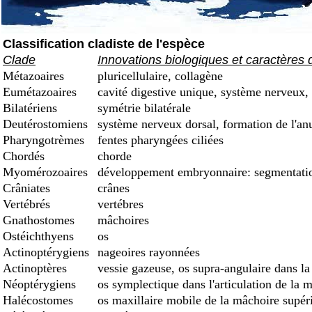
Classification cladiste de l'espèce
Clade
Innovations biologiques et caractères 
Métazoaires
pluricellulaire, collagène
Eumétazoaires
cavité digestive unique, système nerveux, 
Bilatériens
symétrie bilatérale
Deutérostomiens
système nerveux dorsal, formation de l'an
Pharyngotrèmes
fentes pharyngées ciliées
Chordés
chorde
Myomérozoaires
développement embryonnaire: segmentation
Crâniates
crânes
Vertébrés
vertébres
Gnathostomes
mâchoires
Ostéichthyens
os
Actinoptérygiens
nageoires rayonnées
Actinoptères
vessie gazeuse, os supra-angulaire dans la
Néoptérygiens
os symplectique dans l'articulation de la 
Halécostomes
os maxillaire mobile de la mâchoire supéri