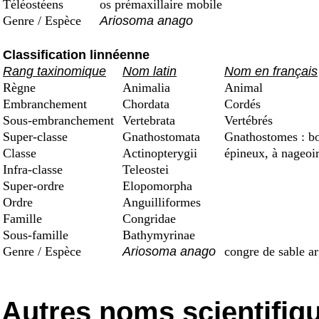
Téléostéens
os prémaxillaire mobile
Genre / Espèce
Ariosoma anago
Classification linnéenne
Rang taxinomique
Nom latin
Nom en français
Règne
Animalia
Animal
Embranchement
Chordata
Cordés
Sous-embranchement
Vertebrata
Vertébrés
Super-classe
Gnathostomata
Gnathostomes : bo
Classe
Actinopterygii
épineux, à nageoi
Infra-classe
Teleostei
Super-ordre
Elopomorpha
Ordre
Anguilliformes
Famille
Congridae
Sous-famille
Bathymyrinae
Genre / Espèce
Ariosoma anago
congre de sable ar
Autres noms scientifiq