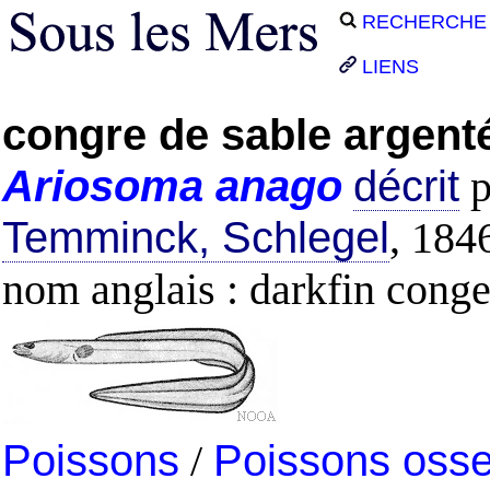
RECHERCHE
LIENS
congre de sable argent
Ariosoma
anago
décrit
p
Temminck, Schlegel
, 184
nom anglais : darkfin conge
Poissons
/
Poissons oss