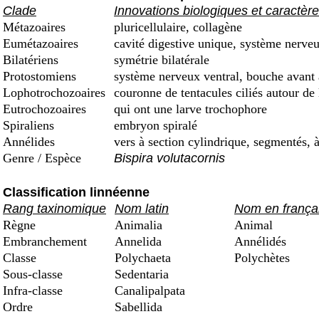
Clade
Innovations biologiques et caractèr
Métazoaires
pluricellulaire, collagène
Eumétazoaires
cavité digestive unique, système nerveu
Bilatériens
symétrie bilatérale
Protostomiens
système nerveux ventral, bouche avant
Lophotrochozoaires
couronne de tentacules ciliés autour de
Eutrochozoaires
qui ont une larve trochophore
Spiraliens
embryon spiralé
Annélides
vers à section cylindrique, segmentés, à
Genre / Espèce
Bispira volutacornis
Classification linnéenne
Rang taxinomique
Nom latin
Nom en frança
Règne
Animalia
Animal
Embranchement
Annelida
Annélidés
Classe
Polychaeta
Polychètes
Sous-classe
Sedentaria
Infra-classe
Canalipalpata
Ordre
Sabellida