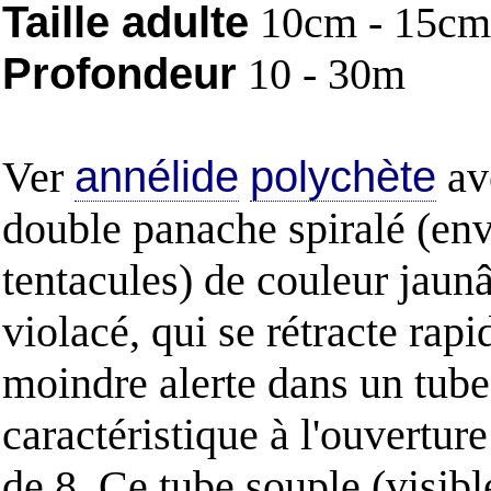
Taille adulte
10cm - 15cm
Profondeur
10 - 30m
Ver
annélide
polychète
av
double panache spiralé (en
tentacules) de couleur jaunâ
violacé, qui se rétracte rap
moindre alerte dans un tube
caractéristique à l'ouvertur
de 8. Ce tube souple (visibl