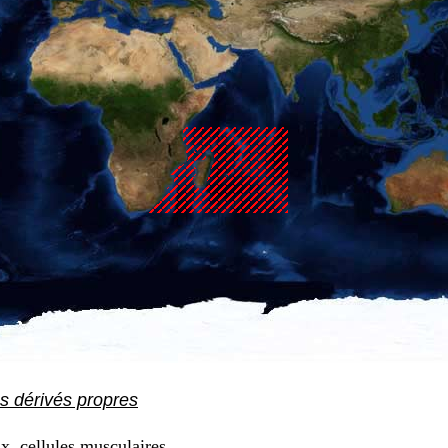
es dérivés propres
x, cellules musculaires