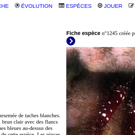
CHE
ÉVOLUTION
ESPÈCES
JOUER
Fiche espèce
n°1245 créée 
parsemée de taches blanches.
, brun clair avec des flancs
ches bleues au-dessus des
s de cette espèce. Les pinces