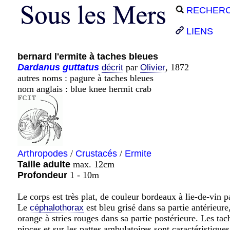
RECHER
LIENS
bernard l'ermite à taches bleues
Dardanus
guttatus
par
, 1872
décrit
Olivier
autres noms : pagure à taches bleues
nom anglais : blue knee hermit crab
Arthropodes
/
Crustacés
/
Ermite
Taille adulte
max. 12cm
Profondeur
1 - 10m
Le corps est très plat, de couleur bordeaux à lie-de-vin 
Le
est bleu grisé dans sa partie antérieure
céphalothorax
orange à stries rouges dans sa partie postérieure. Les ta
pinces et sur les pattes ambulatoires sont caractéristique