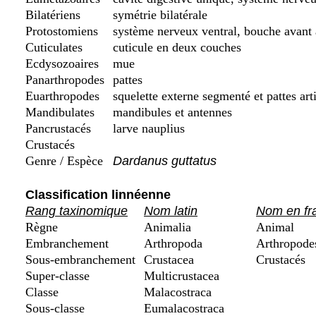
Bilatériens
symétrie bilatérale
Protostomiens
système nerveux ventral, bouche avant
Cuticulates
cuticule en deux couches
Ecdysozoaires
mue
Panarthropodes
pattes
Euarthropodes
squelette externe segmenté et pattes art
Mandibulates
mandibules et antennes
Pancrustacés
larve nauplius
Crustacés
Genre / Espèce
Dardanus guttatus
Classification linnéenne
Rang taxinomique
Nom latin
Nom en fr
Règne
Animalia
Animal
Embranchement
Arthropoda
Arthropode
Sous-embranchement
Crustacea
Crustacés
Super-classe
Multicrustacea
Classe
Malacostraca
Sous-classe
Eumalacostraca