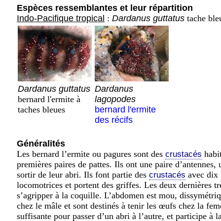
Espèces ressemblantes et leur répartition
Indo-Pacifique tropical
:
Dardanus guttatus
tache ble
Dardanus guttatus
Dardanus
bernard l'ermite à
lagopodes
taches bleues
bernard l'ermite
des récifs
Généralités
Les bernard l’ermite ou pagures sont des
habit
crustacés
premières paires de pattes. Ils ont une paire d’antennes,
sortir de leur abri. Ils font partie des
avec dix 
crustacés
locomotrices et portent des griffes. Les deux dernières tr
s’agripper à la coquille. L’abdomen est mou, dissymétriq
chez le mâle et sont destinés à tenir les œufs chez la f
suffisante pour passer d’un abri à l’autre, et participe à 