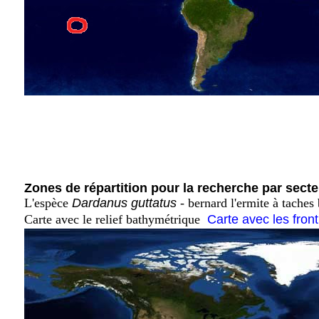
Zones de répartition pour la recherche par secte
L'espèce
Dardanus guttatus
- bernard l'ermite à taches
Carte avec le relief bathymétrique
Carte avec les fron