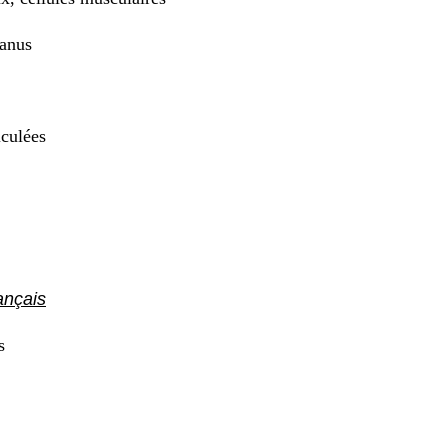
 anus
iculées
ançais
s