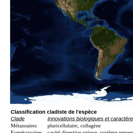
Classification cladiste de l'espèce
Clade
Innovations biologiques et caractèr
Métazoaires
pluricellulaire, collagène
Eumétazoaires
cavité digestive unique, système nerveu