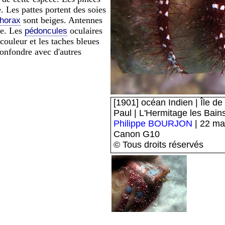
e. Les pattes portent des soies
sont beiges. Antennes
thorax
ge. Les
oculaires
pédoncules
 couleur et les taches bleues
confondre avec d'autres
[1901] océan Indien | Île d
Paul | L'Hermitage les Bain
Philippe BOURJON
| 22 ma
Canon G10
© Tous droits réservés