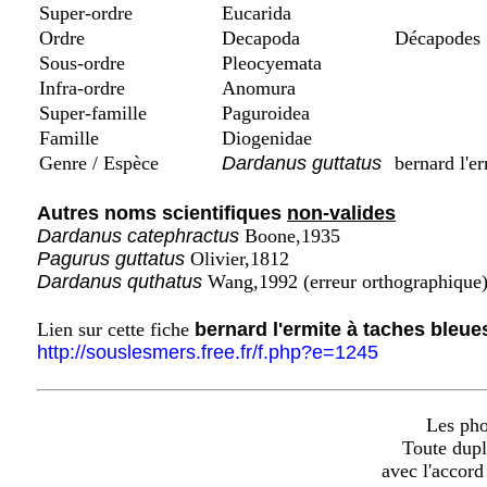
Super-ordre
Eucarida
Ordre
Decapoda
Décapodes
Sous-ordre
Pleocyemata
Infra-ordre
Anomura
Super-famille
Paguroidea
Famille
Diogenidae
Genre / Espèce
Dardanus guttatus
bernard l'er
Autres noms scientifiques
non-valides
Dardanus catephractus
Boone,1935
Pagurus guttatus
Olivier,1812
Dardanus quthatus
Wang,1992 (erreur orthographique)
Lien sur cette fiche
bernard l'ermite à taches bleue
http://souslesmers.free.fr/f.php?e=1245
Les phot
Toute dupl
avec l'accord