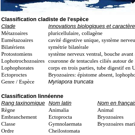
Classification cladiste de l'espèce
Clade
Innovations biologiques et caractèr
Métazoaires
pluricellulaire, collagène
Eumétazoaires
cavité digestive unique, système nerveu
Bilatériens
symétrie bilatérale
Protostomiens
système nerveux ventral, bouche avant
Lophotrochozoaires
couronne de tentacules ciliés autour de
Lophophorates
corps en trois parties, tube digestif en
Ectoproctes
Bryozoaires: épistome absent, lophophor
Genre / Espèce
Myriapora truncata
Classification linnéenne
Rang taxinomique
Nom latin
Nom en françai
Règne
Animalia
Animal
Embranchement
Ectoprocta
Bryozoaires
Classe
Gymnolaemata
Bryozoaires mari
Ordre
Cheilostomata