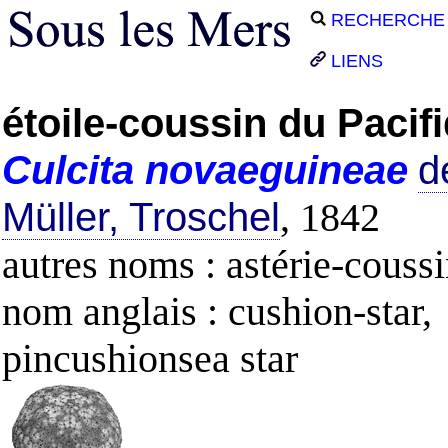
RECHERCHE
LIENS
étoile-coussin du Pacif
Culcita
novaeguineae
d
Müller, Troschel
, 1842
autres noms : astérie-couss
nom anglais : cushion-star,
pincushionsea star