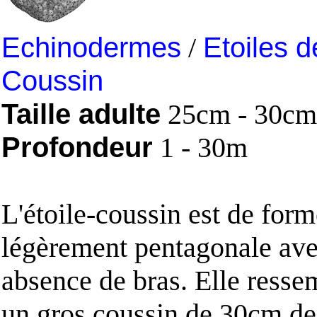
Echinodermes
/
Etoiles 
Coussin
Taille adulte
25cm - 30cm
Profondeur
1 - 30m
L'étoile-coussin est de for
légèrement pentagonale av
absence de bras. Elle resse
un gros coussin de 30cm de