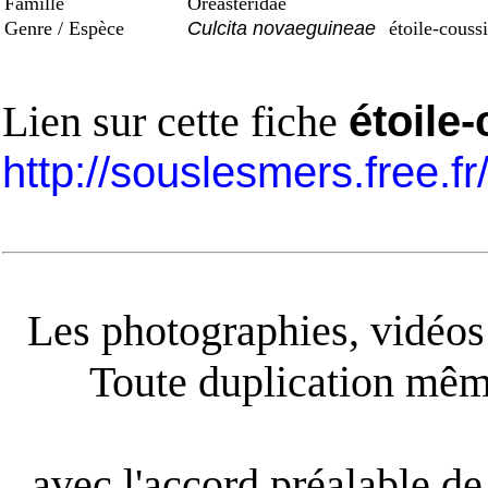
Famille
Oreasteridae
Genre / Espèce
Culcita novaeguineae
étoile-couss
Lien sur cette fiche
étoile
http://souslesmers.free.f
Les photographies, vidéos e
Toute duplication même
avec l'accord préalable de 