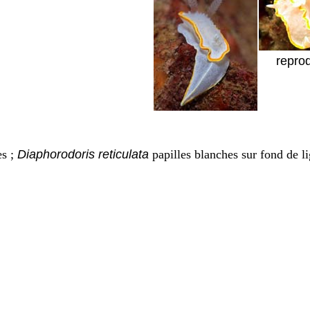
repro
es ;
Diaphorodoris reticulata
papilles blanches sur fond de l