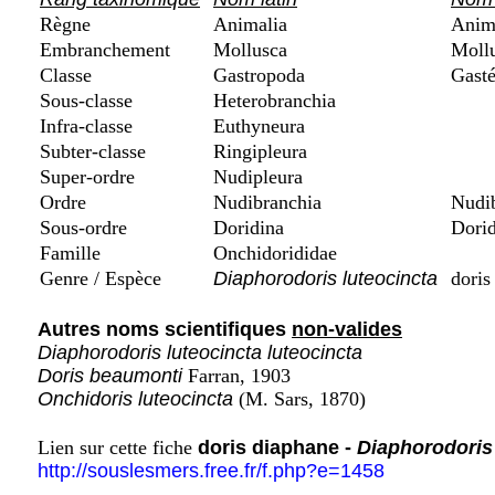
Règne
Animalia
Anim
Embranchement
Mollusca
Mollu
Classe
Gastropoda
Gasté
Sous-classe
Heterobranchia
Infra-classe
Euthyneura
Subter-classe
Ringipleura
Super-ordre
Nudipleura
Ordre
Nudibranchia
Nudib
Sous-ordre
Doridina
Dorid
Famille
Onchidorididae
Genre / Espèce
Diaphorodoris luteocincta
doris
Autres noms scientifiques
non-valides
Diaphorodoris luteocincta luteocincta
Doris beaumonti
Farran, 1903
Onchidoris luteocincta
(M. Sars, 1870)
Lien sur cette fiche
doris diaphane -
Diaphorodoris 
http://souslesmers.free.fr/f.php?e=1458