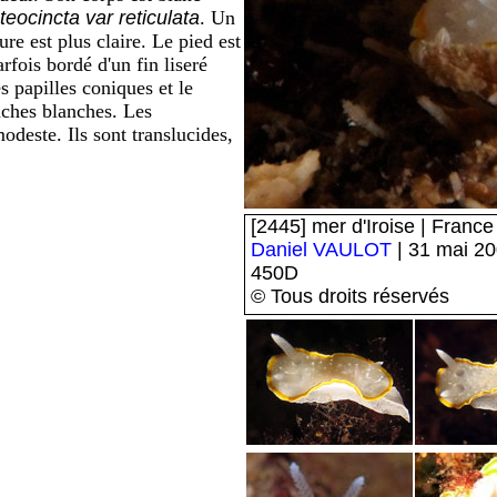
uteocincta var reticulata
. Un
re est plus claire. Le pied est
arfois bordé d'un fin liseré
s papilles coniques et le
nches blanches. Les
odeste. Ils sont translucides,
[2445] mer d'Iroise | Franc
Daniel VAULOT
| 31 mai 2
450D
© Tous droits réservés