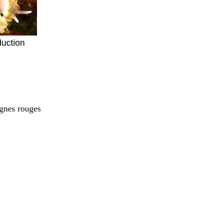
duction
ignes rouges