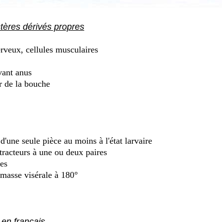
ctères dérivés propres
rveux, cellules musculaires
vant anus
r de la bouche
'une seule pièce au moins à l'état larvaire
racteurs à une ou deux paires
les
 masse visérale à 180°
en français