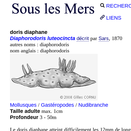
RECHER
LIENS
doris diaphane
Diaphorodoris
luteocincta
par
, 1870
décrit
Sars
autres noms : diaphorodoris
nom anglais : diaphorodoris
Mollusques
/
Gastéropodes
/
Nudibranche
Taille adulte
max. 1cm
Profondeur
3 - 50m
Le doris diaphane atteint difficilement les 12mm de long