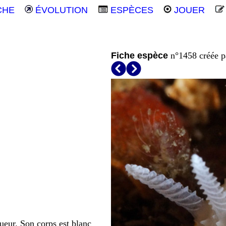
CHE
ÉVOLUTION
ESPÈCES
JOUER
Fiche espèce
n°1458 créée 
ueur. Son corps est blanc