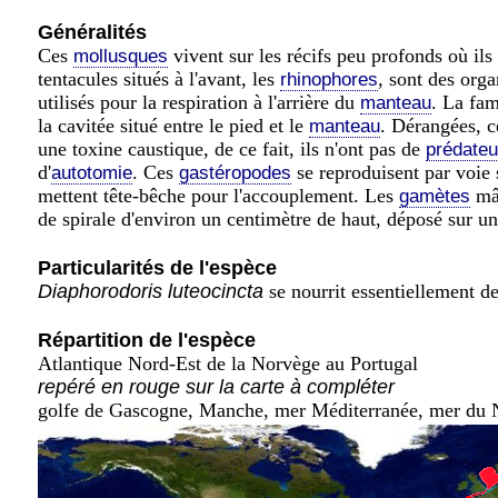
Généralités
Ces
vivent sur les récifs peu profonds où ils
mollusques
tentacules situés à l'avant, les
, sont des org
rhinophores
utilisés pour la respiration à l'arrière du
. La fam
manteau
la cavitée situé entre le pied et le
. Dérangées, c
manteau
une toxine caustique, de ce fait, ils n'ont pas de
prédateu
d'
. Ces
se reproduisent par voie
autotomie
gastéropodes
mettent tête-bêche pour l'accouplement. Les
mâl
gamètes
de spirale d'environ un centimètre de haut, déposé sur une
Particularités de l'espèce
Diaphorodoris luteocincta
se nourrit essentiellement d
Répartition de l'espèce
Atlantique Nord-Est de la Norvège au Portugal
repéré en rouge sur la carte à compléter
golfe de Gascogne, Manche, mer Méditerranée, mer du No