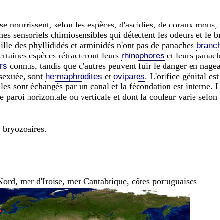
 se nourrissent, selon les espèces, d'ascidies, de coraux mous,
anes sensoriels chimiosensibles qui détectent les odeurs et le
ille des phyllididés et arminidés n'ont pas de panaches
branch
ertaines espèces rétracteront leurs
et leurs panac
rhinophores
connus, tandis que d'autres peuvent fuir le danger en nagea
rs
 sexuée, sont
et
. L'orifice génital est
hermaphrodites
ovipares
es sont échangés par un canal et la fécondation est interne.
 paroi horizontale ou verticale et dont la couleur varie selon 
e bryozoaires.
rd, mer d'Iroise, mer Cantabrique, côtes portuguaises