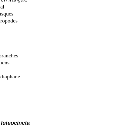
al
sques
ropodes
ranches
iens
 diaphane
luteocincta