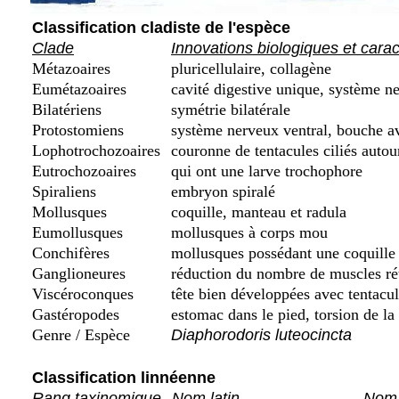
Classification cladiste de l'espèce
Clade
Innovations biologiques et cara
Métazoaires
pluricellulaire, collagène
Eumétazoaires
cavité digestive unique, système ne
Bilatériens
symétrie bilatérale
Protostomiens
système nerveux ventral, bouche a
Lophotrochozoaires
couronne de tentacules ciliés autou
Eutrochozoaires
qui ont une larve trochophore
Spiraliens
embryon spiralé
Mollusques
coquille, manteau et radula
Eumollusques
mollusques à corps mou
Conchifères
mollusques possédant une coquille d
Ganglioneures
réduction du nombre de muscles rét
Viscéroconques
tête bien développées avec tentacu
Gastéropodes
estomac dans le pied, torsion de la
Genre / Espèce
Diaphorodoris luteocincta
Classification linnéenne
Rang taxinomique
Nom latin
Nom 