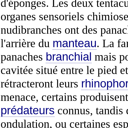
d'éponges. Les deux tentacul
organes sensoriels chimiosen
nudibranches ont des pana
l'arrière du
manteau
. La fa
panaches
branchial
mais po
cavitée situé entre le pied e
rétracteront leurs
rhinopho
menace, certains produisent 
prédateurs
connus, tandis 
ondulation, ou certaines es