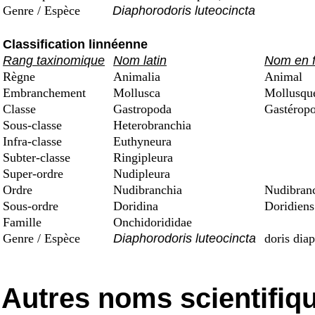
Genre / Espèce
Diaphorodoris luteocincta
Classification linnéenne
Rang taxinomique
Nom latin
Nom en f
Règne
Animalia
Animal
Embranchement
Mollusca
Mollusqu
Classe
Gastropoda
Gastérop
Sous-classe
Heterobranchia
Infra-classe
Euthyneura
Subter-classe
Ringipleura
Super-ordre
Nudipleura
Ordre
Nudibranchia
Nudibran
Sous-ordre
Doridina
Doridiens
Famille
Onchidorididae
Genre / Espèce
Diaphorodoris luteocincta
doris dia
Autres noms scientifiq