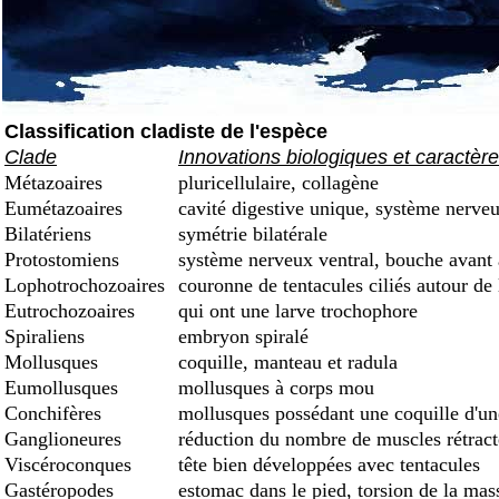
Classification cladiste de l'espèce
Clade
Innovations biologiques et caractèr
Métazoaires
pluricellulaire, collagène
Eumétazoaires
cavité digestive unique, système nerveu
Bilatériens
symétrie bilatérale
Protostomiens
système nerveux ventral, bouche avant
Lophotrochozoaires
couronne de tentacules ciliés autour de
Eutrochozoaires
qui ont une larve trochophore
Spiraliens
embryon spiralé
Mollusques
coquille, manteau et radula
Eumollusques
mollusques à corps mou
Conchifères
mollusques possédant une coquille d'une 
Ganglioneures
réduction du nombre de muscles rétract
Viscéroconques
tête bien développées avec tentacules
Gastéropodes
estomac dans le pied, torsion de la mas