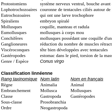
Protostomiens
système nerveux ventral, bouche avant
Lophotrochozoaires
couronne de tentacules ciliés autour de
Eutrochozoaires
qui ont une larve trochophore
Spiraliens
embryon spiralé
Mollusques
coquille, manteau et radula
Eumollusques
mollusques à corps mou
Conchifères
mollusques possédant une coquille d'une 
Ganglioneures
réduction du nombre de muscles rétract
Viscéroconques
tête bien développées avec tentacules
Gastéropodes
estomac dans le pied, torsion de la mas
Genre / Espèce
Conus virgo
Classification linnéenne
Rang taxinomique
Nom latin
Nom en français
Règne
Animalia
Animal
Embranchement
Mollusca
Mollusques
Classe
Gastropoda
Gastéropodes
Sous-classe
Prosobranchia
Ordre
Neogastropoda