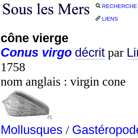
RECHERCHE
LIENS
cône vierge
Conus
virgo
décrit
par
L
1758
nom anglais : virgin cone
Mollusques
/
Gastéropod