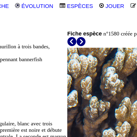
CHE
ÉVOLUTION
ESPÈCES
JOUER
Fiche espèce
n°1580 créée 
urillon à trois bandes,
 pennant bannerfish
ulaire, blanc avec trois
première est noire et débute
ventrale. La seconde est marron