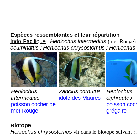
Espèces ressemblantes et leur répartition
Indo-Pacifique
:
Heniochus intermedius
(mer Rouge)
acuminatus ; Heniochus chrysostomus ; Heniochus s
Heniochus
Zanclus cornutus
Heniochus
intermedius
idole des Maures
diphreutes
poisson cocher de
poisson coc
mer Rouge
grégaire
Biotope
Heniochus chrysostomus
vit dans le biotope suivant :