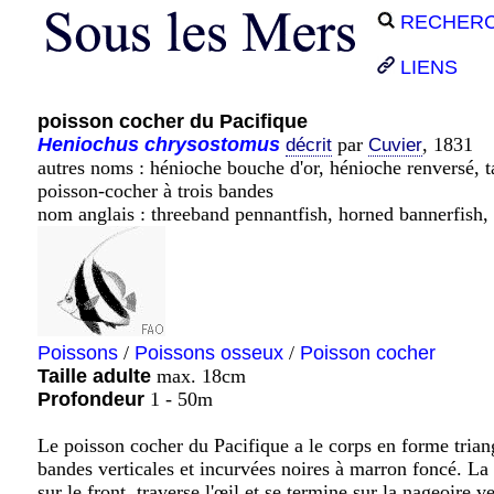
RECHER
LIENS
poisson cocher du Pacifique
Heniochus
chrysostomus
par
, 1831
décrit
Cuvier
autres noms : hénioche bouche d'or, hénioche renversé, ta
poisson-cocher à trois bandes
nom anglais : threeband pennantfish, horned bannerfish,
Poissons
/
Poissons osseux
/
Poisson cocher
Taille adulte
max. 18cm
Profondeur
1 - 50m
Le poisson cocher du Pacifique a le corps en forme triang
bandes verticales et incurvées noires à marron foncé. La 
sur le front, traverse l'œil et se termine sur la nageoire 