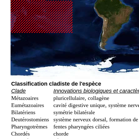
Classification cladiste de l'espèce
Clade
Innovations biologiques et caractè
Métazoaires
pluricellulaire, collagène
Eumétazoaires
cavité digestive unique, système nerv
Bilatériens
symétrie bilatérale
Deutérostomiens
système nerveux dorsal, formation de 
Pharyngotrèmes
fentes pharyngées ciliées
Chordés
chorde