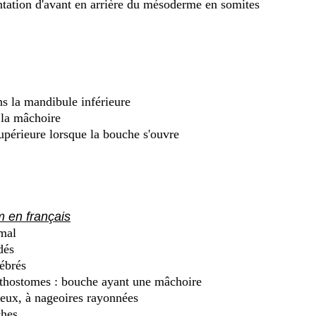
ation d'avant en arrière du mésoderme en somites
ns la mandibule inférieure
 la mâchoire
upérieure lorsque la bouche s'ouvre
 en français
mal
dés
ébrés
hostomes : bouche ayant une mâchoire
eux, à nageoires rayonnées
hes