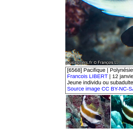
[6568] Pacifique | Polynésie 
Francois LIBERT
| 12 janvi
Jeune individu ou subadulte
Source image
CC BY-NC-SA