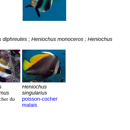
us diphreutes ; Heniochus monoceros ; Heniochus
s
Heniochus
omus
singularius
cher du
poisson-cocher
malais