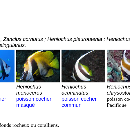
 ;
Zanclus cornutus ; Heniochus pleurotaenia ; Henioch
ingularius.
Heniochus
Heniochus
Heniochu
monoceros
acuminatus
chrysost
her
poisson cocher
poisson cocher
poisson co
masqué
commun
Pacifique
 fonds rocheux ou coralliens.