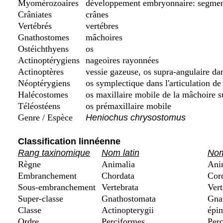
Myomérozoaires
développement embryonnaire: segment
Crâniates
crânes
Vertébrés
vertébres
Gnathostomes
mâchoires
Ostéichthyens
os
Actinoptérygiens
nageoires rayonnées
Actinoptères
vessie gazeuse, os supra-angulaire da
Néoptérygiens
os symplectique dans l'articulation de
Halécostomes
os maxillaire mobile de la mâchoire s
Téléostéens
os prémaxillaire mobile
Genre / Espèce
Heniochus chrysostomus
Classification linnéenne
Rang taxinomique
Nom latin
Nom
Règne
Animalia
Ani
Embranchement
Chordata
Cor
Sous-embranchement
Vertebrata
Vert
Super-classe
Gnathostomata
Gnat
Classe
Actinopterygii
épin
Ordre
Perciformes
Perc