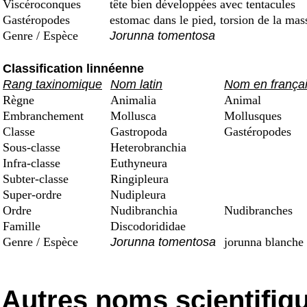
Viscéroconques
tête bien développées avec tentacules
Gastéropodes
estomac dans le pied, torsion de la mas
Genre / Espèce
Jorunna tomentosa
Classification linnéenne
Rang taxinomique
Nom latin
Nom en frança
Règne
Animalia
Animal
Embranchement
Mollusca
Mollusques
Classe
Gastropoda
Gastéropodes
Sous-classe
Heterobranchia
Infra-classe
Euthyneura
Subter-classe
Ringipleura
Super-ordre
Nudipleura
Ordre
Nudibranchia
Nudibranches
Famille
Discodorididae
Genre / Espèce
Jorunna tomentosa
jorunna blanche
Autres noms scientifiq