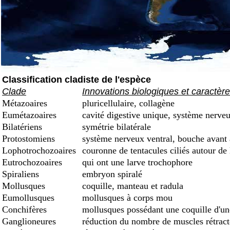
Classification cladiste de l'espèce
Clade
Innovations biologiques et caractèr
Métazoaires
pluricellulaire, collagène
Eumétazoaires
cavité digestive unique, système nerveu
Bilatériens
symétrie bilatérale
Protostomiens
système nerveux ventral, bouche avant
Lophotrochozoaires
couronne de tentacules ciliés autour de
Eutrochozoaires
qui ont une larve trochophore
Spiraliens
embryon spiralé
Mollusques
coquille, manteau et radula
Eumollusques
mollusques à corps mou
Conchifères
mollusques possédant une coquille d'une 
Ganglioneures
réduction du nombre de muscles rétract