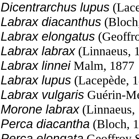
Dicentrarchus lupus
(Lace
Labrax diacanthus
(Bloch
Labrax elongatus
(Geoffro
Labrax labrax
(Linnaeus, 
Labrax linnei
Malm, 1877
Labrax lupus
(Lacepède, 1
Labrax vulgaris
Guérin-Mé
Morone labrax
(Linnaeus,
Perca diacantha
(Bloch, 
Perca elongata
Geoffroy S