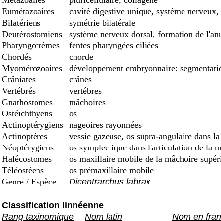
Métazoaires
pluricellulaire, collagène
Eumétazoaires
cavité digestive unique, système nerveux, 
Bilatériens
symétrie bilatérale
Deutérostomiens
système nerveux dorsal, formation de l'an
Pharyngotrèmes
fentes pharyngées ciliées
Chordés
chorde
Myomérozoaires
développement embryonnaire: segmentation
Crâniates
crânes
Vertébrés
vertébres
Gnathostomes
mâchoires
Ostéichthyens
os
Actinoptérygiens
nageoires rayonnées
Actinoptères
vessie gazeuse, os supra-angulaire dans la
Néoptérygiens
os symplectique dans l'articulation de la 
Halécostomes
os maxillaire mobile de la mâchoire supéri
Téléostéens
os prémaxillaire mobile
Genre / Espèce
Dicentrarchus labrax
Classification linnéenne
Rang taxinomique
Nom latin
Nom en fran