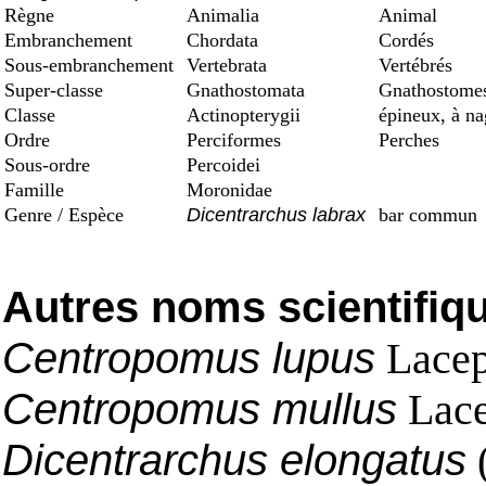
Règne
Animalia
Animal
Embranchement
Chordata
Cordés
Sous-embranchement
Vertebrata
Vertébrés
Super-classe
Gnathostomata
Gnathostomes
Classe
Actinopterygii
épineux, à na
Ordre
Perciformes
Perches
Sous-ordre
Percoidei
Famille
Moronidae
Genre / Espèce
Dicentrarchus labrax
bar commun
Autres noms scientifiq
Centropomus lupus
Lacep
Centropomus mullus
Lace
Dicentrarchus elongatus
(