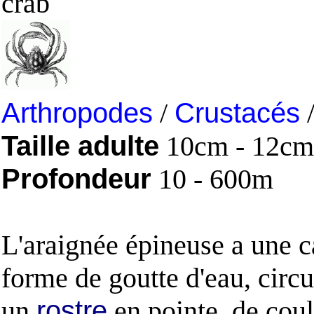
crab
Arthropodes
/
Crustacés
Taille adulte
10cm - 12cm
Profondeur
10 - 600m
L'araignée épineuse a une 
forme de goutte d'eau, circu
un
rostre
en pointe, de cou