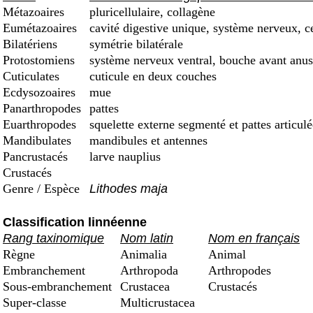
Métazoaires
pluricellulaire, collagène
Eumétazoaires
cavité digestive unique, système nerveux, c
Bilatériens
symétrie bilatérale
Protostomiens
système nerveux ventral, bouche avant anus
Cuticulates
cuticule en deux couches
Ecdysozoaires
mue
Panarthropodes
pattes
Euarthropodes
squelette externe segmenté et pattes articulé
Mandibulates
mandibules et antennes
Pancrustacés
larve nauplius
Crustacés
Genre / Espèce
Lithodes maja
Classification linnéenne
Rang taxinomique
Nom latin
Nom en français
Règne
Animalia
Animal
Embranchement
Arthropoda
Arthropodes
Sous-embranchement
Crustacea
Crustacés
Super-classe
Multicrustacea