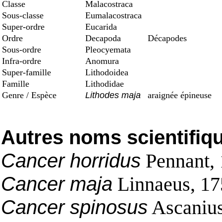
Classe
Malacostraca
Sous-classe
Eumalacostraca
Super-ordre
Eucarida
Ordre
Decapoda
Décapodes
Sous-ordre
Pleocyemata
Infra-ordre
Anomura
Super-famille
Lithodoidea
Famille
Lithodidae
Genre / Espèce
Lithodes maja
araignée épineuse
Autres noms scientifiq
Cancer horridus
Pennant,
Cancer maja
Linnaeus, 17
Cancer spinosus
Ascanius