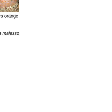
es orange
da malesso