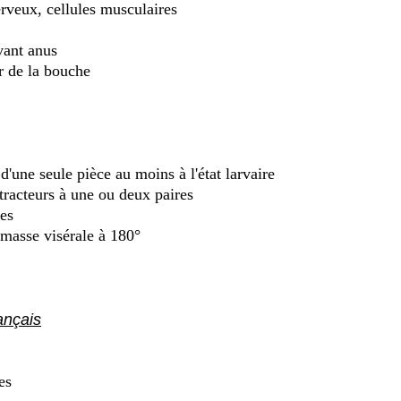
rveux, cellules musculaires
vant anus
r de la bouche
'une seule pièce au moins à l'état larvaire
racteurs à une ou deux paires
les
 masse visérale à 180°
ançais
es