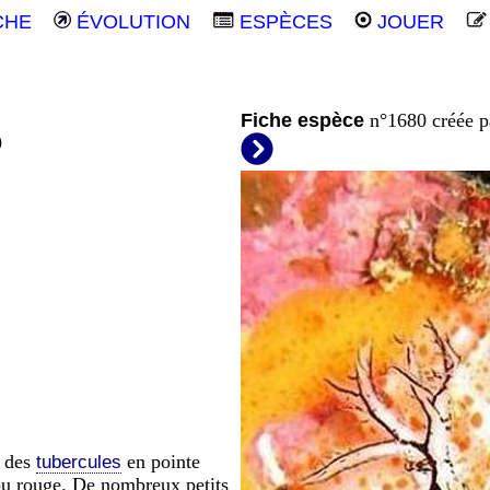
CHE
ÉVOLUTION
ESPÈCES
JOUER
Fiche espèce
n°1680 créée 
9
c des
en pointe
tubercules
 ou rouge. De nombreux petits