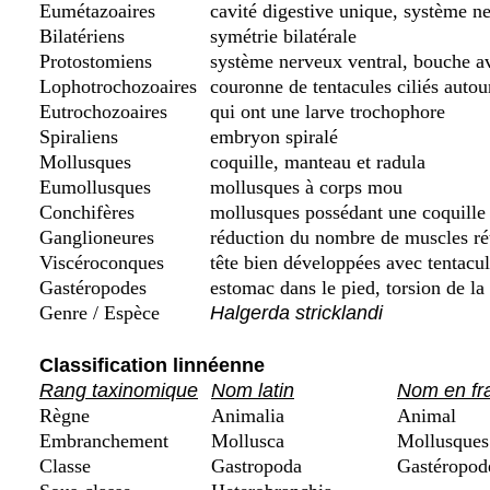
Eumétazoaires
cavité digestive unique, système ne
Bilatériens
symétrie bilatérale
Protostomiens
système nerveux ventral, bouche a
Lophotrochozoaires
couronne de tentacules ciliés autou
Eutrochozoaires
qui ont une larve trochophore
Spiraliens
embryon spiralé
Mollusques
coquille, manteau et radula
Eumollusques
mollusques à corps mou
Conchifères
mollusques possédant une coquille d
Ganglioneures
réduction du nombre de muscles rét
Viscéroconques
tête bien développées avec tentacu
Gastéropodes
estomac dans le pied, torsion de la
Genre / Espèce
Halgerda stricklandi
Classification linnéenne
Rang taxinomique
Nom latin
Nom en fr
Règne
Animalia
Animal
Embranchement
Mollusca
Mollusques
Classe
Gastropoda
Gastéropod