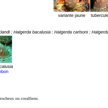
variante jaune
tubercul
landi ; Halgerda bacalusia ; Halgerda carlsoni ; Halger
calusia
nbon
 rocheux ou coralliens.