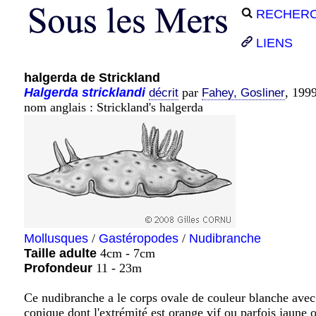
RECHER
LIENS
halgerda de Strickland
Halgerda
stricklandi
par
, 199
décrit
Fahey, Gosliner
nom anglais : Strickland's halgerda
Mollusques
/
Gastéropodes
/
Nudibranche
Taille adulte
4cm - 7cm
Profondeur
11 - 23m
Ce nudibranche a le corps ovale de couleur blanche ave
conique dont l'extrémité est orange vif ou parfois jaune