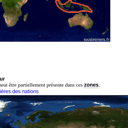
ur
peut être partiellement présente dans ces
zones
.
tières des nations