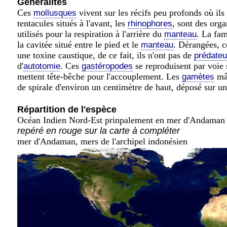
Généralités
Ces
vivent sur les récifs peu profonds où ils
mollusques
tentacules situés à l'avant, les
, sont des org
rhinophores
utilisés pour la respiration à l'arrière du
. La fam
manteau
la cavitée situé entre le pied et le
. Dérangées, c
manteau
une toxine caustique, de ce fait, ils n'ont pas de
prédateu
d'
. Ces
se reproduisent par voie
autotomie
gastéropodes
mettent tête-bêche pour l'accouplement. Les
mâl
gamètes
de spirale d'environ un centimètre de haut, déposé sur une
Répartition de l'espèce
Océan Indien Nord-Est prinpalement en mer d'Andaman : 
repéré en rouge sur la carte à compléter
mer d'Andaman, mers de l'archipel indonésien