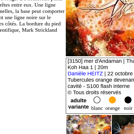
rêtes entre eux. Une ligne
melles, la base peut comporter
t une ligne noire sur le
les côtés. La bordure du pied
ntifique, Mark Strickland
[3150] mer d'Andaman | Thaï
Koh Haa 1 | 20m
Danièle HEITZ
| 22 octobre
Tubercules orange devenant
cavité - S100 flash interne
© Tous droits réservés
adulte
variante
blanc
orange
noir