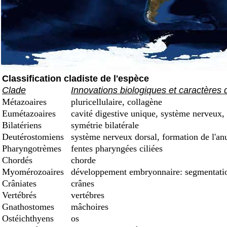
Classification cladiste de l'espèce
Clade
Innovations biologiques et caractères 
Métazoaires
pluricellulaire, collagène
Eumétazoaires
cavité digestive unique, système nerveux, 
Bilatériens
symétrie bilatérale
Deutérostomiens
système nerveux dorsal, formation de l'an
Pharyngotrèmes
fentes pharyngées ciliées
Chordés
chorde
Myomérozoaires
développement embryonnaire: segmentation
Crâniates
crânes
Vertébrés
vertébres
Gnathostomes
mâchoires
Ostéichthyens
os