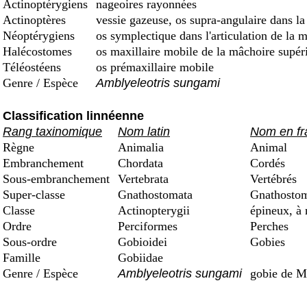
Actinoptérygiens
nageoires rayonnées
Actinoptères
vessie gazeuse, os supra-angulaire dans la
Néoptérygiens
os symplectique dans l'articulation de la 
Halécostomes
os maxillaire mobile de la mâchoire supéri
Téléostéens
os prémaxillaire mobile
Genre / Espèce
Amblyeleotris sungami
Classification linnéenne
Rang taxinomique
Nom latin
Nom en fr
Règne
Animalia
Animal
Embranchement
Chordata
Cordés
Sous-embranchement
Vertebrata
Vertébrés
Super-classe
Gnathostomata
Gnathostom
Classe
Actinopterygii
épineux, à 
Ordre
Perciformes
Perches
Sous-ordre
Gobioidei
Gobies
Famille
Gobiidae
Genre / Espèce
Amblyeleotris sungami
gobie de M