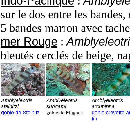
Indo-Pacifique
:
Amblyeleo
sur le dos entre les bandes,
5 bandes marron avec taches
mer Rouge
:
Amblyeleotr
bleutés cerclés de beige, n
Amblyeleotris
Amblyeleotris
Amblyeleotris
steinitzi
sungami
arcupinna
gobie de Steinitz
gobie de Magnus
gobie crevette a
fin