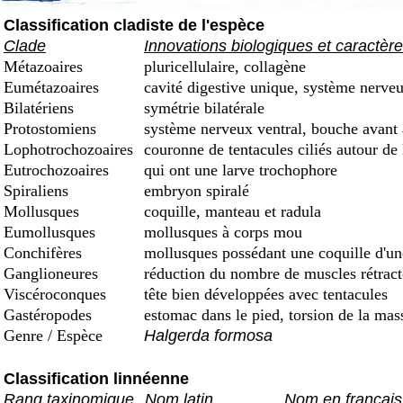
Classification cladiste de l'espèce
Clade
Innovations biologiques et caractèr
Métazoaires
pluricellulaire, collagène
Eumétazoaires
cavité digestive unique, système nerveu
Bilatériens
symétrie bilatérale
Protostomiens
système nerveux ventral, bouche avant
Lophotrochozoaires
couronne de tentacules ciliés autour de
Eutrochozoaires
qui ont une larve trochophore
Spiraliens
embryon spiralé
Mollusques
coquille, manteau et radula
Eumollusques
mollusques à corps mou
Conchifères
mollusques possédant une coquille d'une 
Ganglioneures
réduction du nombre de muscles rétract
Viscéroconques
tête bien développées avec tentacules
Gastéropodes
estomac dans le pied, torsion de la mas
Genre / Espèce
Halgerda formosa
Classification linnéenne
Rang taxinomique
Nom latin
Nom en français