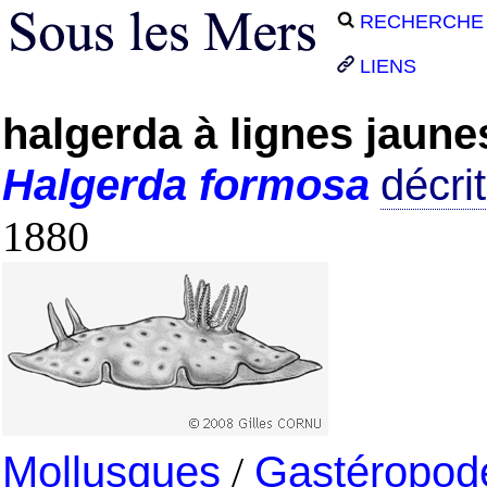
RECHERCHE
LIENS
halgerda à lignes jaune
Halgerda
formosa
décrit
1880
Mollusques
/
Gastéropod