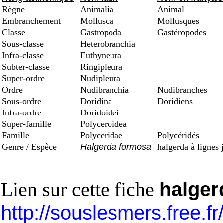
Règne
Animalia
Animal
Embranchement
Mollusca
Mollusques
Classe
Gastropoda
Gastéropodes
Sous-classe
Heterobranchia
Infra-classe
Euthyneura
Subter-classe
Ringipleura
Super-ordre
Nudipleura
Ordre
Nudibranchia
Nudibranches
Sous-ordre
Doridina
Doridiens
Infra-ordre
Doridoidei
Super-famille
Polyceroidea
Famille
Polyceridae
Polycéridés
Genre / Espèce
Halgerda formosa
halgerda à lignes 
Lien sur cette fiche
halger
http://souslesmers.free.f