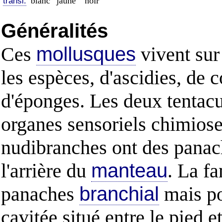
blanc
jaune
noir
transl.
Généralités
Ces
mollusques
vivent sur 
les espèces, d'ascidies, de 
d'éponges. Les deux tentacul
organes sensoriels chimiosen
nudibranches ont des pana
l'arrière du
manteau
. La fa
panaches
branchial
mais po
cavitée situé entre le pied e