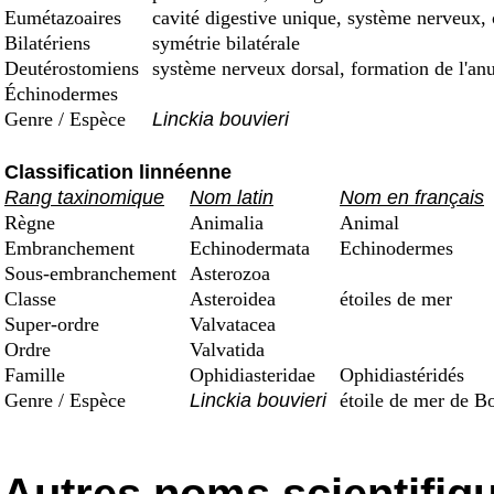
Eumétazoaires
cavité digestive unique, système nerveux, 
Bilatériens
symétrie bilatérale
Deutérostomiens
système nerveux dorsal, formation de l'an
Échinodermes
Genre / Espèce
Linckia bouvieri
Classification linnéenne
Rang taxinomique
Nom latin
Nom en français
Règne
Animalia
Animal
Embranchement
Echinodermata
Echinodermes
Sous-embranchement
Asterozoa
Classe
Asteroidea
étoiles de mer
Super-ordre
Valvatacea
Ordre
Valvatida
Famille
Ophidiasteridae
Ophidiastéridés
Genre / Espèce
Linckia bouvieri
étoile de mer de B