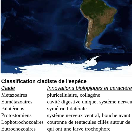
Classification cladiste de l'espèce
Clade
Innovations biologiques et caractèr
Métazoaires
pluricellulaire, collagène
Eumétazoaires
cavité digestive unique, système nerveu
Bilatériens
symétrie bilatérale
Protostomiens
système nerveux ventral, bouche avant
Lophotrochozoaires
couronne de tentacules ciliés autour de
Eutrochozoaires
qui ont une larve trochophore