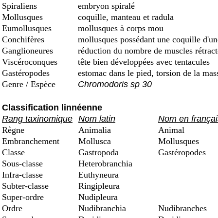
Spiraliens
embryon spiralé
Mollusques
coquille, manteau et radula
Eumollusques
mollusques à corps mou
Conchifères
mollusques possédant une coquille d'une 
Ganglioneures
réduction du nombre de muscles rétract
Viscéroconques
tête bien développées avec tentacules
Gastéropodes
estomac dans le pied, torsion de la mas
Genre / Espèce
Chromodoris sp 30
Classification linnéenne
Rang taxinomique
Nom latin
Nom en françai
Règne
Animalia
Animal
Embranchement
Mollusca
Mollusques
Classe
Gastropoda
Gastéropodes
Sous-classe
Heterobranchia
Infra-classe
Euthyneura
Subter-classe
Ringipleura
Super-ordre
Nudipleura
Ordre
Nudibranchia
Nudibranches