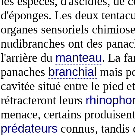
les espèces, d'ascidies, de 
d'éponges. Les deux tentacul
organes sensoriels chimiosen
nudibranches ont des pana
l'arrière du
manteau
. La fa
panaches
branchial
mais po
cavitée situé entre le pied e
rétracteront leurs
rhinopho
menace, certains produisent 
prédateurs
connus, tandis 