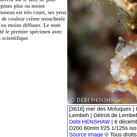
 épines plus ou moins
museau est très court, ses yeux
st de couleur crème mouchetée
s ou moins diffuses. Le nom
té le premier spécimen avec
scientifique.
[3616] mer des Moluques | I
Lembeh | Détroit de Lembe
Debi HENSHAW
| 6 décem
D200 60mm f/25 1/125s is
Source image
© Tous droits