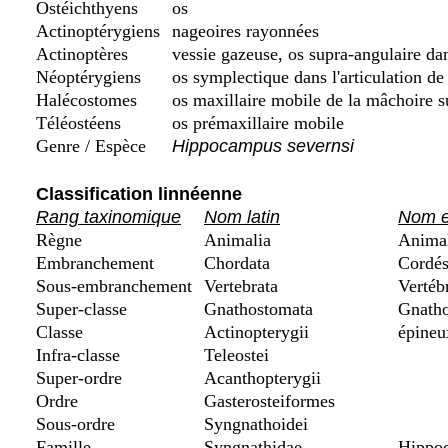
Ostéichthyens
os
Actinoptérygiens
nageoires rayonnées
Actinoptères
vessie gazeuse, os supra-angulaire da
Néoptérygiens
os symplectique dans l'articulation de
Halécostomes
os maxillaire mobile de la mâchoire s
Téléostéens
os prémaxillaire mobile
Genre / Espèce
Hippocampus severnsi
Classification linnéenne
Rang taxinomique
Nom latin
Nom e
Règne
Animalia
Anima
Embranchement
Chordata
Cordé
Sous-embranchement
Vertebrata
Vertéb
Super-classe
Gnathostomata
Gnatho
Classe
Actinopterygii
épineux
Infra-classe
Teleostei
Super-ordre
Acanthopterygii
Ordre
Gasterosteiformes
Sous-ordre
Syngnathoidei
Famille
Syngnathidae
Hippoca