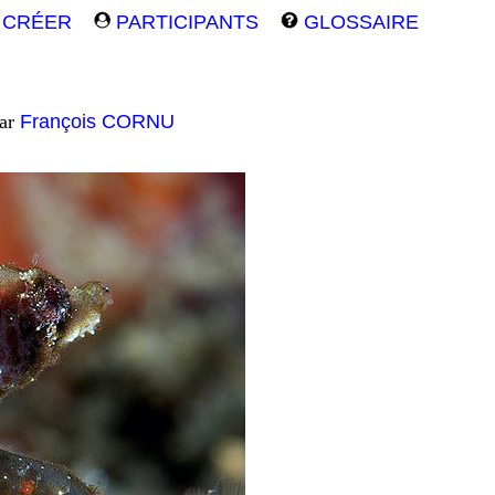
CRÉER
PARTICIPANTS
GLOSSAIRE
par
François CORNU