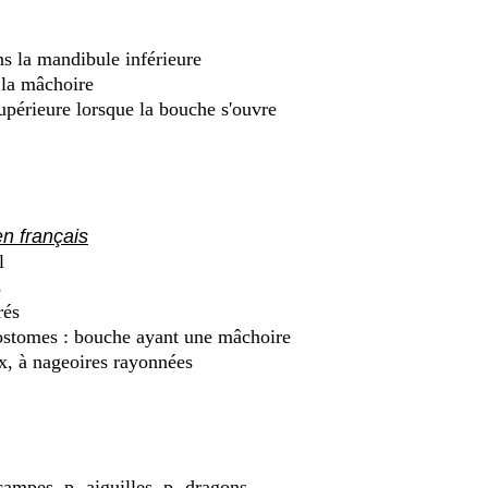
ns la mandibule inférieure
 la mâchoire
upérieure lorsque la bouche s'ouvre
n français
l
s
rés
stomes : bouche ayant une mâchoire
, à nageoires rayonnées
mpes, p.-aiguilles, p.-dragons