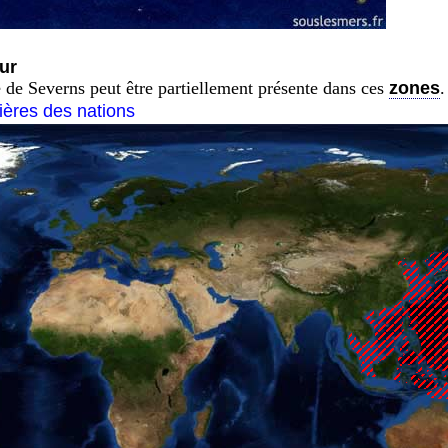
ur
e Severns peut être partiellement présente dans ces
zones
.
tières des nations