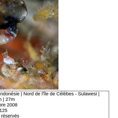
ndonésie | Nord de l'île de Célèbes - Sulawesi |
h | 27m
bre 2008
o125
 réservés