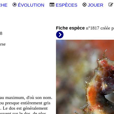
CHE
ÉVOLUTION
ESPÈCES
JOUER
Fiche espèce
n°1817 créée 
08
rse
 au maximum, d'où son nom.
 ou presque entièrement gris
ps. Le dos est généralement
uvent sur le dos, de plus