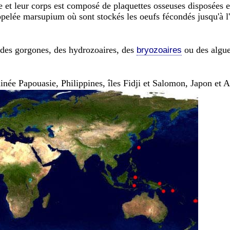
ille et leur corps est composé de plaquettes osseuses disposées 
pelée marsupium où sont stockés les oeufs fécondés jusqu'à l'
 des gorgones, des hydrozoaires, des
ou des algue
bryozoaires
née Papouasie, Philippines, îles Fidji et Salomon, Japon et Au