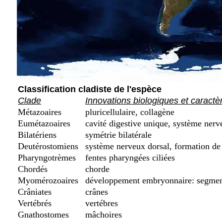
Classification cladiste de l'espèce
Clade
Innovations biologiques et caractè
Métazoaires
pluricellulaire, collagène
Eumétazoaires
cavité digestive unique, système nerv
Bilatériens
symétrie bilatérale
Deutérostomiens
système nerveux dorsal, formation de 
Pharyngotrèmes
fentes pharyngées ciliées
Chordés
chorde
Myomérozoaires
développement embryonnaire: segment
Crâniates
crânes
Vertébrés
vertébres
Gnathostomes
mâchoires