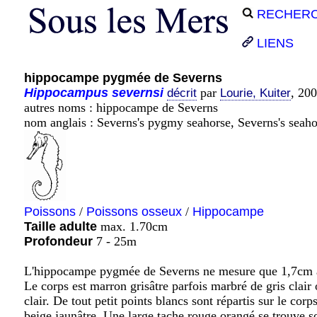
RECHER
LIENS
hippocampe pygmée de Severns
Hippocampus
severnsi
par
, 20
décrit
Lourie, Kuiter
autres noms : hippocampe de Severns
nom anglais : Severns's pygmy seahorse, Severns's seaho
Poissons
/
Poissons osseux
/
Hippocampe
Taille adulte
max. 1.70cm
Profondeur
7 - 25m
L'hippocampe pygmée de Severns ne mesure que 1,7cm
Le corps est marron grisâtre parfois marbré de gris clair
clair. De tout petit points blancs sont répartis sur le cor
beige jaunâtre. Une large tache rouge orangé se trouve so