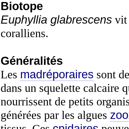
Biotope
Euphyllia glabrescens
vit
coralliens.
Généralités
Les
madréporaires
sont d
dans un squelette calcaire q
nourrissent de petits organ
générées par les algues
zoo
tissus. Ces
cnidaires
peuven