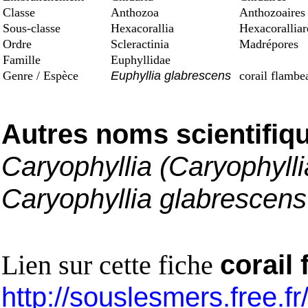
Classe
Anthozoa
Anthozoaires
Sous-classe
Hexacorallia
Hexacoralliar
Ordre
Scleractinia
Madrépores
Famille
Euphyllidae
Genre / Espèce
Euphyllia glabrescens
corail flambe
Autres noms scientifiq
Caryophyllia (Caryophyll
Caryophyllia glabrescens
Lien sur cette fiche
corail
http://souslesmers.free.f