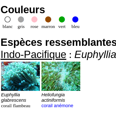
Couleurs
blanc
gris
rose
marron
vert
bleu
Espèces ressemblantes e
Indo-Pacifique
:
Euphyllia
Euphyllia
Heliofungia
glabrescens
actiniformis
corail flambeau
corail anémone