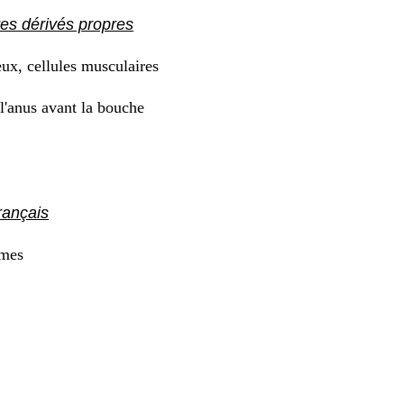
res dérivés propres
ux, cellules musculaires
l'anus avant la bouche
rançais
mes