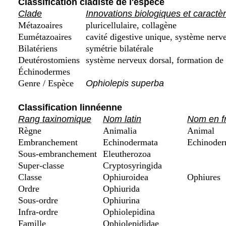
Classification cladiste de l'espèce
Clade
Innovations biologiques et caractè
Métazoaires
pluricellulaire, collagène
Eumétazoaires
cavité digestive unique, système nerve
Bilatériens
symétrie bilatérale
Deutérostomiens
système nerveux dorsal, formation de 
Échinodermes
Genre / Espèce
Ophiolepis superba
Classification linnéenne
Rang taxinomique
Nom latin
Nom en f
Règne
Animalia
Animal
Embranchement
Echinodermata
Echinoder
Sous-embranchement
Eleutherozoa
Super-classe
Cryptosyringida
Classe
Ophiuroidea
Ophiures
Ordre
Ophiurida
Sous-ordre
Ophiurina
Infra-ordre
Ophiolepidina
Famille
Ophiolepididae