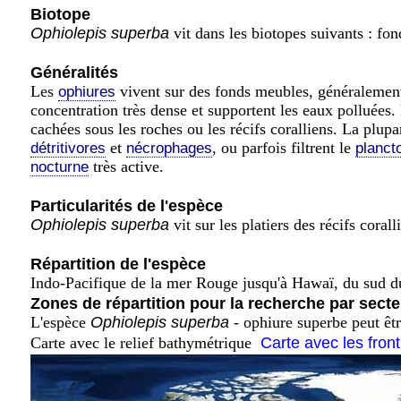
Biotope
Ophiolepis superba
vit dans les biotopes suivants : fon
Généralités
Les
vivent sur des fonds meubles, généralement
ophiures
concentration très dense et supportent les eaux polluées.
cachées sous les roches ou les récifs coralliens. La plupa
et
, ou parfois filtrent le
détritivores
nécrophages
planct
très active.
nocturne
Particularités de l'espèce
Ophiolepis superba
vit sur les platiers des récifs coral
Répartition de l'espèce
Indo-Pacifique de la mer Rouge jusqu'à Hawaï, du sud du
Zones de répartition pour la recherche par secte
L'espèce
Ophiolepis superba
- ophiure superbe peut êt
Carte avec le relief bathymétrique
Carte avec les fron