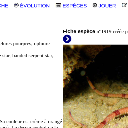
CHE
ÉVOLUTION
ESPÈCES
JOUER
Fiche espèce
n°1919 créée 
elures pourpres, ophiure
e star, banded serpent star,
. Sa couleur est crème à orangé
ncé. Le dessin central de la