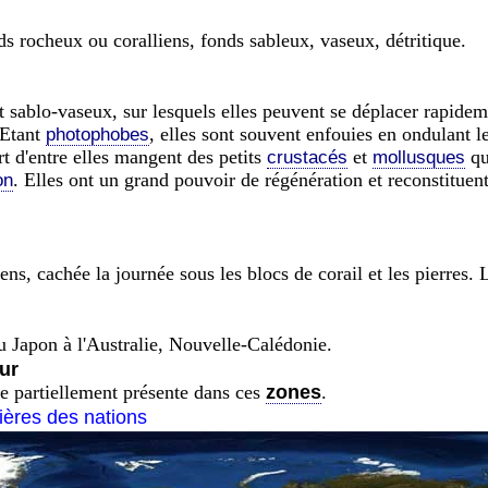
ds rocheux ou coralliens, fonds sableux, vaseux, détritique.
 sablo-vaseux, sur lesquels elles peuvent se déplacer rapide
 Etant
, elles sont souvent enfouies en ondulant le
photophobes
rt d'entre elles mangent des petits
et
qu
crustacés
mollusques
. Elles ont un grand pouvoir de régénération et reconstitue
on
liens, cachée la journée sous les blocs de corail et les pierres.
 Japon à l'Australie, Nouvelle-Calédonie.
ur
re partiellement présente dans ces
zones
.
tières des nations