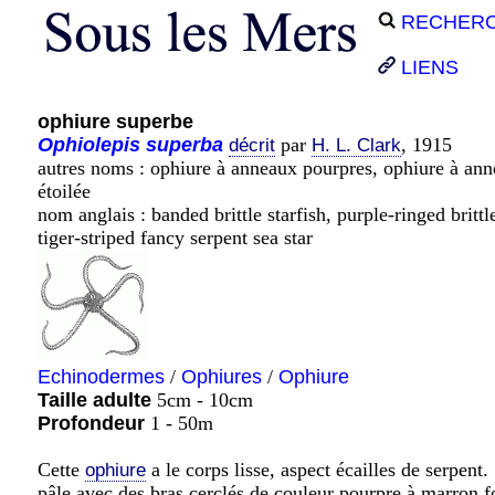
RECHER
LIENS
ophiure superbe
Ophiolepis
superba
par
, 1915
décrit
H. L. Clark
autres noms : ophiure à anneaux pourpres, ophiure à ann
étoilée
nom anglais : banded brittle starfish, purple-ringed brittl
tiger-striped fancy serpent sea star
Echinodermes
/
Ophiures
/
Ophiure
Taille adulte
5cm - 10cm
Profondeur
1 - 50m
Cette
a le corps lisse, aspect écailles de serpent
ophiure
pâle avec des bras cerclés de couleur pourpre à marron fo