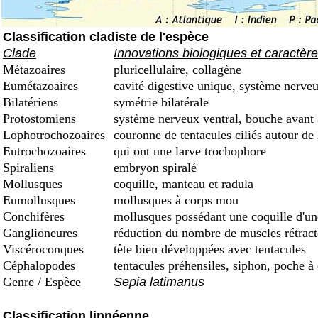
Classification cladiste de l'espèce
Clade
Innovations biologiques et caractèr
Métazoaires
pluricellulaire, collagène
Eumétazoaires
cavité digestive unique, système nerveu
Bilatériens
symétrie bilatérale
Protostomiens
système nerveux ventral, bouche avant
Lophotrochozoaires
couronne de tentacules ciliés autour de
Eutrochozoaires
qui ont une larve trochophore
Spiraliens
embryon spiralé
Mollusques
coquille, manteau et radula
Eumollusques
mollusques à corps mou
Conchifères
mollusques possédant une coquille d'une 
Ganglioneures
réduction du nombre de muscles rétract
Viscéroconques
tête bien développées avec tentacules
Céphalopodes
tentacules préhensiles, siphon, poche à
Genre / Espèce
Sepia latimanus
Classification linnéenne