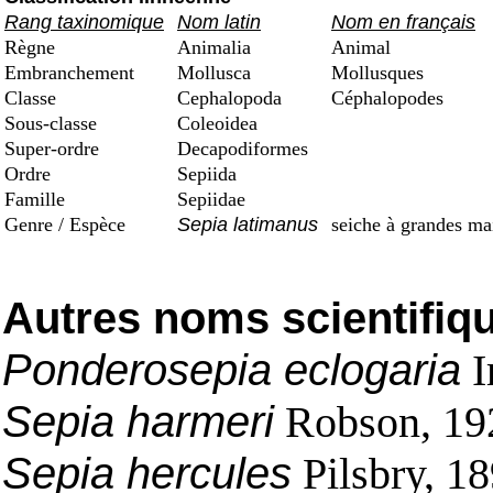
Rang taxinomique
Nom latin
Nom en français
Règne
Animalia
Animal
Embranchement
Mollusca
Mollusques
Classe
Cephalopoda
Céphalopodes
Sous-classe
Coleoidea
Super-ordre
Decapodiformes
Ordre
Sepiida
Famille
Sepiidae
Genre / Espèce
Sepia latimanus
seiche à grandes ma
Autres noms scientifiq
Ponderosepia eclogaria
I
Sepia harmeri
Robson, 19
Sepia hercules
Pilsbry, 1