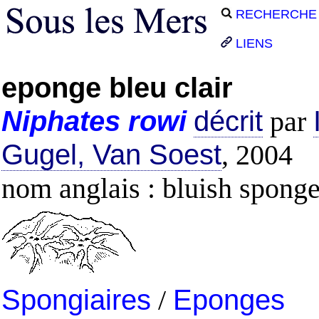
RECHERCHE
LIENS
eponge bleu clair
Niphates
rowi
décrit
par
Gugel, Van Soest
, 2004
nom anglais : bluish spong
Spongiaires
/
Eponges