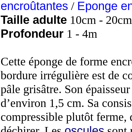
encroûtantes
/
Eponge en
Taille adulte
10cm - 20cm
Profondeur
1 - 4m
Cette éponge de forme encr
bordure irrégulière est de c
pâle grisâtre. Son épaisseur
d’environ 1,5 cm. Sa consis
compressible plutôt ferme, d
déchirer. Les
oscules
sont r