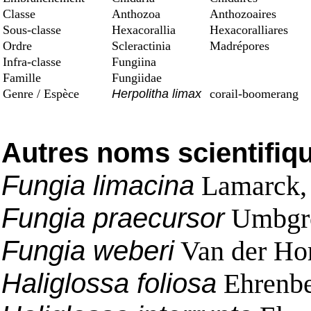
Classe
Anthozoa
Anthozoaires
Sous-classe
Hexacorallia
Hexacoralliares
Ordre
Scleractinia
Madrépores
Infra-classe
Fungiina
Famille
Fungiidae
Genre / Espèce
Herpolitha limax
corail-boomerang
Autres noms scientifiq
Fungia limacina
Lamarck,
Fungia praecursor
Umbgro
Fungia weberi
Van der Hor
Haliglossa foliosa
Ehrenbe