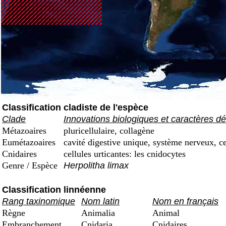
Classification cladiste de l'espèce
Clade
Innovations biologiques et caractères dé
Métazoaires
pluricellulaire, collagène
Eumétazoaires
cavité digestive unique, système nerveux, ce
Cnidaires
cellules urticantes: les cnidocytes
Genre / Espèce
Herpolitha limax
Classification linnéenne
Rang taxinomique
Nom latin
Nom en français
Règne
Animalia
Animal
Embranchement
Cnidaria
Cnidaires