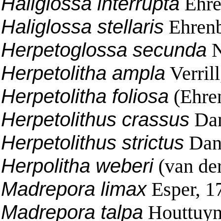
Haliglossa interrupta
Ehre
Haliglossa stellaris
Ehrenb
Herpetoglossa secunda
N
Herpetolitha ampla
Verril
Herpetolitha foliosa
(Ehre
Herpetolithus crassus
Dan
Herpetolithus strictus
Dan
Herpolitha weberi
(van der
Madrepora limax
Esper, 1
Madrepora talpa
Houttuyn