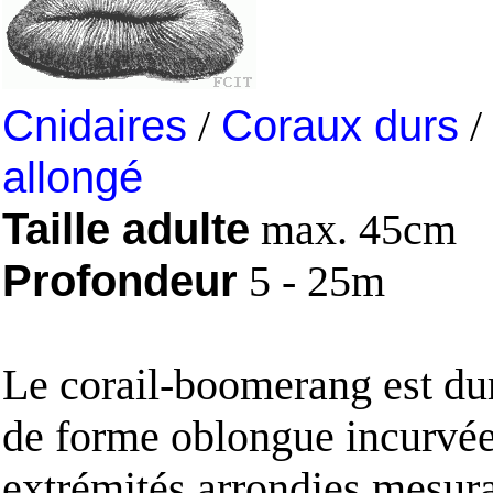
Cnidaires
/
Coraux durs
/
allongé
Taille adulte
max. 45cm
Profondeur
5 - 25m
Le corail-boomerang est dur
de forme oblongue incurvé
extrémités arrondies mesura