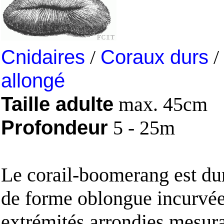
Cnidaires
/
Coraux durs
/
allongé
Taille adulte
max. 45cm
Profondeur
5 - 25m
Le corail-boomerang est dur
de forme oblongue incurvé
extrémités arrondies mesura