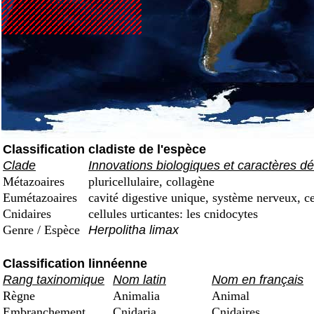
Classification cladiste de l'espèce
Clade
Innovations biologiques et caractères dé
Métazoaires
pluricellulaire, collagène
Eumétazoaires
cavité digestive unique, système nerveux, ce
Cnidaires
cellules urticantes: les cnidocytes
Genre / Espèce
Herpolitha limax
Classification linnéenne
Rang taxinomique
Nom latin
Nom en français
Règne
Animalia
Animal
Embranchement
Cnidaria
Cnidaires