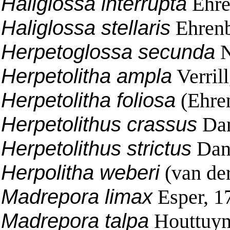
Haliglossa interrupta
Ehre
Haliglossa stellaris
Ehrenb
Herpetoglossa secunda
N
Herpetolitha ampla
Verril
Herpetolitha foliosa
(Ehre
Herpetolithus crassus
Dan
Herpetolithus strictus
Dan
Herpolitha weberi
(van der
Madrepora limax
Esper, 1
Madrepora talpa
Houttuyn