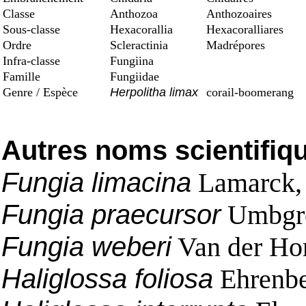
Classe
Anthozoa
Anthozoaires
Sous-classe
Hexacorallia
Hexacoralliares
Ordre
Scleractinia
Madrépores
Infra-classe
Fungiina
Famille
Fungiidae
Genre / Espèce
Herpolitha limax
corail-boomerang
Autres noms scientifiq
Fungia limacina
Lamarck,
Fungia praecursor
Umbgro
Fungia weberi
Van der Hor
Haliglossa foliosa
Ehrenbe