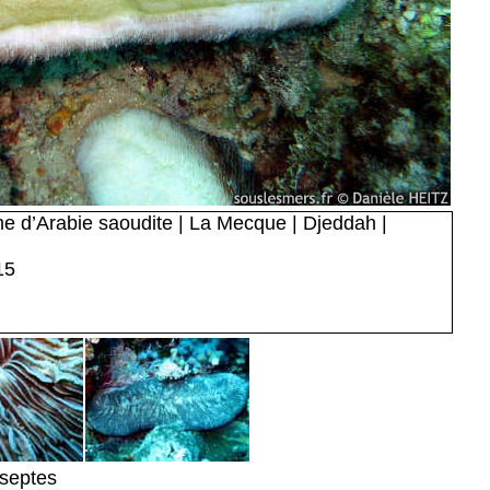
 d’Arabie saoudite | La Mecque | Djeddah |
15
 septes