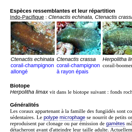
Espèces ressemblantes et leur répartition
Indo-Pacifique
:
Ctenactis echinata, Ctenactis crass
Ctenactis echinata
Ctenactis crassa
Herpolitha l
corail-champignon
corail-champignon
corail-boome
allongé
à rayon épais
Biotope
Herpolitha limax
vit dans le biotope suivant : fonds roc
Généralités
Les coraux appartenant à la famille des fungiidés sont c
sédentaires. Le
se nourrit de petits o
polype
microphage
reproduisent par clonage ou par émission de
mâl
gamètes
détacheront avant d'atteindre leur taille adulte. Actuellem