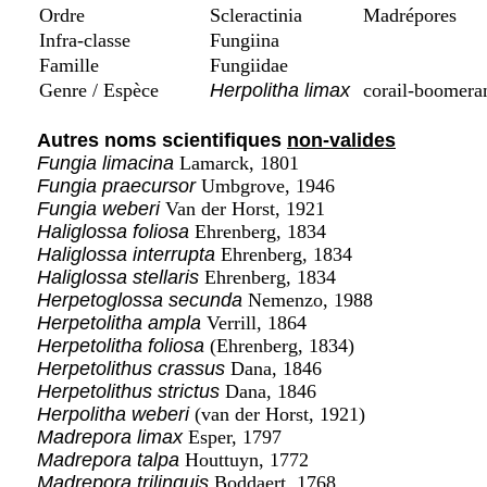
Ordre
Scleractinia
Madrépores
Infra-classe
Fungiina
Famille
Fungiidae
Genre / Espèce
Herpolitha limax
corail-boomera
Autres noms scientifiques
non-valides
Fungia limacina
Lamarck, 1801
Fungia praecursor
Umbgrove, 1946
Fungia weberi
Van der Horst, 1921
Haliglossa foliosa
Ehrenberg, 1834
Haliglossa interrupta
Ehrenberg, 1834
Haliglossa stellaris
Ehrenberg, 1834
Herpetoglossa secunda
Nemenzo, 1988
Herpetolitha ampla
Verrill, 1864
Herpetolitha foliosa
(Ehrenberg, 1834)
Herpetolithus crassus
Dana, 1846
Herpetolithus strictus
Dana, 1846
Herpolitha weberi
(van der Horst, 1921)
Madrepora limax
Esper, 1797
Madrepora talpa
Houttuyn, 1772
Madrepora trilinguis
Boddaert, 1768