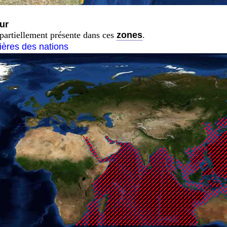
ur
partiellement présente dans ces
zones
.
tières des nations