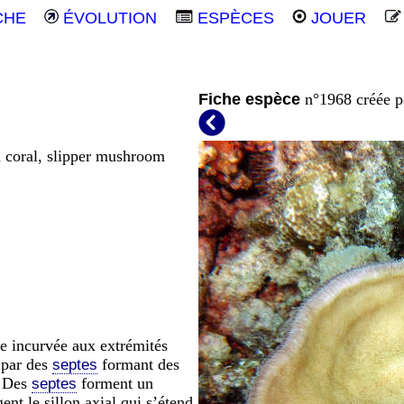
CHE
ÉVOLUTION
ESPÈCES
JOUER
Fiche espèce
n°1968 créée 
 coral, slipper mushroom
e incurvée aux extrémités
 par des
formant des
septes
. Des
forment un
septes
ent le sillon axial qui s’étend