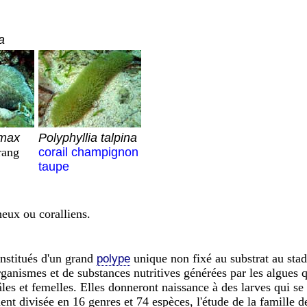
a
imax
Polyphyllia talpina
rang
corail champignon
taupe
heux ou coralliens.
onstitués d'un grand
unique non fixé au substrat au stade
polype
rganismes et de substances nutritives générées par les algues 
es et femelles. Elles donneront naissance à des larves qui se 
ent divisée en 16 genres et 74 espèces, l'étude de la famille de