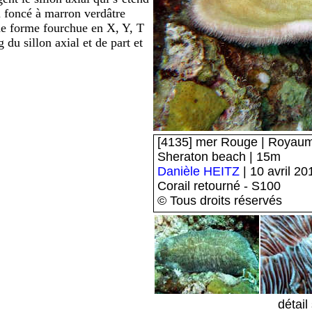
u foncé à marron verdâtre
une forme fourchue en X, Y, T
g du sillon axial et de part et
[4135] mer Rouge | Royaume
Sheraton beach | 15m
Danièle HEITZ
| 10 avril 20
Corail retourné - S100
© Tous droits réservés
détail