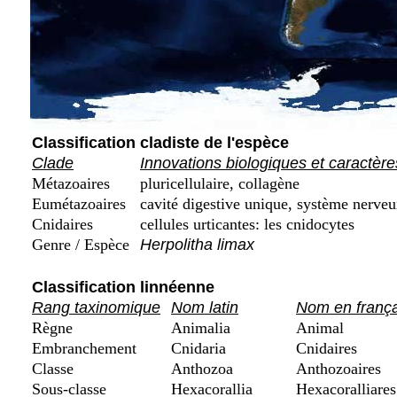
Classification cladiste de l'espèce
Clade
Innovations biologiques et caractère
Métazoaires
pluricellulaire, collagène
Eumétazoaires
cavité digestive unique, système nerveu
Cnidaires
cellules urticantes: les cnidocytes
Genre / Espèce
Herpolitha limax
Classification linnéenne
Rang taxinomique
Nom latin
Nom en frança
Règne
Animalia
Animal
Embranchement
Cnidaria
Cnidaires
Classe
Anthozoa
Anthozoaires
Sous-classe
Hexacorallia
Hexacoralliares