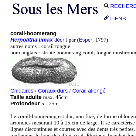
RECHER
LIENS
corail-boomerang
Herpolitha
limax
par (
, 1797)
décrit
Esper
autres noms : corail tongue
nom anglais : striate boomerang coral, tongue mushroom
Cnidaires
/
Coraux durs
/
Corail allongé
Taille adulte
max. 45cm
Profondeur
5 - 25m
Le corail-boomerang est dur, non fixé, de forme oblongu
arrondies mesurant 10 à 15 cm de large. Il se caractérise
lignes discontinues et courtes avec des dents très petites
renflement le long du sillon axial. Plusieurs bouches long