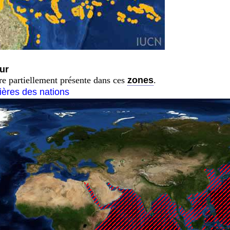
ur
tre partiellement présente dans ces
zones
.
tières des nations