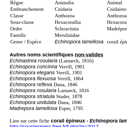
Règne
Animalia
Animal
Embranchement
Cnidaria
Cnidaires
Classe
Anthozoa
Anthozoai
Sous-classe
Hexacorallia
Hexacoral
Ordre
Scleractinia
Madrépor
Famille
Merulinidae
Genre / Espèce
Echinopora lamellosa
corail ép
Autres noms scientifiques
non-valides
Echinastrea rosularia
(Lamarck, 1816)
Echinopora concinna
Verrill, 1901
Echinopora elegans
Verrill, 1901
Echinopora flexuosa
Verrill, 1864
Echinopora reflexa
Dana, 1846
Echinopora rosularia
Lamarck, 1816
Echinopora striatula
Studer, 1878
Echinopora undulata
Dana, 1846
Madrepora lamellosa
Esper, 1795
Lien sur cette fiche
corail épineux -
Echinopora lam
http://souslesmers.free.fr/f.php?e=2017