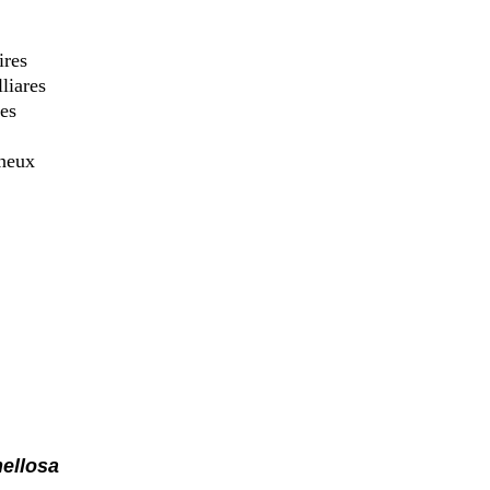
res
liares
es
ineux
ellosa