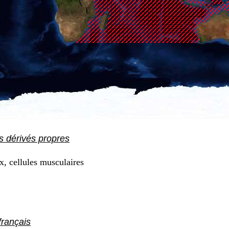
s dérivés propres
x, cellules musculaires
rançais