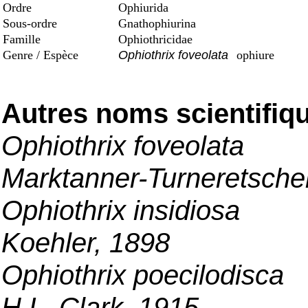
Ordre
Ophiurida
Sous-ordre
Gnathophiurina
Famille
Ophiothricidae
Genre / Espèce
Ophiothrix foveolata
ophiure
Autres noms scientifiq
Ophiothrix foveolata
Marktanner-Turneretsche
Ophiothrix insidiosa
Koehler, 1898
Ophiothrix poecilodisca
H.L. Clark, 1915