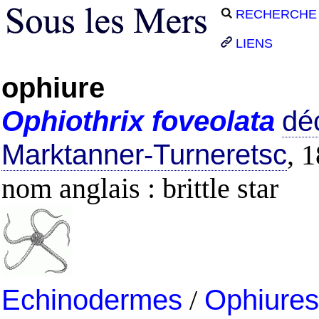
RECHERCHE
LIENS
ophiure
Ophiothrix
foveolata
déc
Marktanner-Turneretsc
, 
nom anglais : brittle star
Echinodermes
/
Ophiures