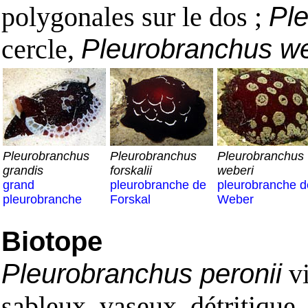
polygonales sur le dos ;
Ple
cercle,
Pleurobranchus we
Pleurobranchus
Pleurobranchus
Pleurobranchus
grandis
forskalii
weberi
grand
pleurobranche de
pleurobranche d
pleurobranche
Forskal
Weber
Biotope
Pleurobranchus peronii
vi
sableux, vaseux, détritique.