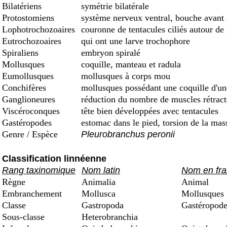
Bilatériens
symétrie bilatérale
Protostomiens
système nerveux ventral, bouche avant
Lophotrochozoaires
couronne de tentacules ciliés autour de
Eutrochozoaires
qui ont une larve trochophore
Spiraliens
embryon spiralé
Mollusques
coquille, manteau et radula
Eumollusques
mollusques à corps mou
Conchifères
mollusques possédant une coquille d'une 
Ganglioneures
réduction du nombre de muscles rétract
Viscéroconques
tête bien développées avec tentacules
Gastéropodes
estomac dans le pied, torsion de la mas
Genre / Espèce
Pleurobranchus peronii
Classification linnéenne
Rang taxinomique
Nom latin
Nom en fra
Règne
Animalia
Animal
Embranchement
Mollusca
Mollusques
Classe
Gastropoda
Gastéropode
Sous-classe
Heterobranchia