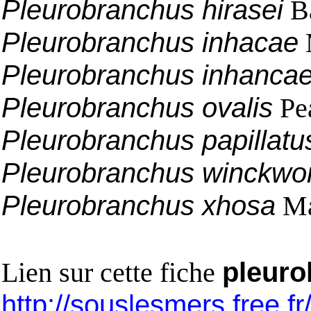
Pleurobranchus hirasei
Ba
Pleurobranchus inhacae
Pleurobranchus inhanca
Pleurobranchus ovalis
Pe
Pleurobranchus papillatu
Pleurobranchus winckwor
Pleurobranchus xhosa
Ma
Lien sur cette fiche
pleuro
http://souslesmers.free.f