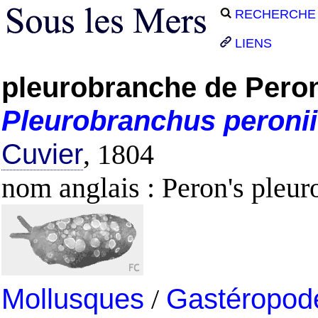
RECHERCHE
LIENS
pleurobranche de Pero
Pleurobranchus
peronii
Cuvier
, 1804
nom anglais : Peron's pleu
Mollusques
/
Gastéropod