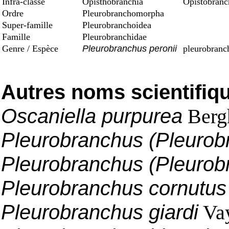
Infra-classe
Opisthobranchia
Opistobranc
Ordre
Pleurobranchomorpha
Super-famille
Pleurobranchoidea
Famille
Pleurobranchidae
Genre / Espèce
Pleurobranchus peronii
pleurobranc
Autres noms scientifiq
Oscaniella purpurea
Berg
Pleurobranchus (Pleurobr
Pleurobranchus (Pleurobr
Pleurobranchus cornutus
Pleurobranchus giardi
Vay