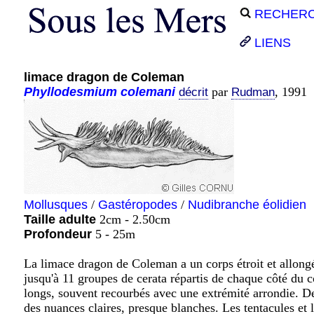
RECHER
LIENS
limace dragon de Coleman
Phyllodesmium
colemani
par
, 1991
décrit
Rudman
Mollusques
/
Gastéropodes
/
Nudibranche éolidien
Taille adulte
2cm - 2.50cm
Profondeur
5 - 25m
La limace dragon de Coleman a un corps étroit et allong
jusqu'à 11 groupes de cerata répartis de chaque côté du c
longs, souvent recourbés avec une extrémité arrondie. D
des nuances claires, presque blanches. Les tentacules et 