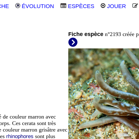
CHE
ÉVOLUTION
ESPÈCES
JOUER
Fiche espèce
n°2193 créée 
é de couleur marron avec
orps. Ces cerata sont très
e couleur marron grisâtre avec
les
sont plus
rhinophores