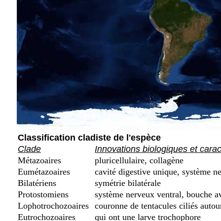
Classification cladiste de l'espèce
Clade
Innovations biologiques et cara
Métazoaires
pluricellulaire, collagène
Eumétazoaires
cavité digestive unique, système ne
Bilatériens
symétrie bilatérale
Protostomiens
système nerveux ventral, bouche a
Lophotrochozoaires
couronne de tentacules ciliés autou
Eutrochozoaires
qui ont une larve trochophore