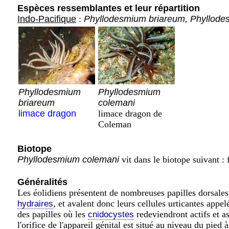
Espèces ressemblantes et leur répartition
Indo-Pacifique
:
Phyllodesmium briareum, Phyllode
Phyllodesmium
Phyllodesmium
briareum
colemani
limace dragon
limace dragon de
Coleman
Biotope
Phyllodesmium colemani
vit dans le biotope suivant :
Généralités
Les éolidiens présentent de nombreuses papilles dorsale
, et avalent donc leurs cellules urticantes appe
hydraires
des papilles où les
redeviendront actifs et a
cnidocystes
l'orifice de l'appareil génital est situé au niveau du pied