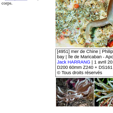
e corps.
[4951] mer de Chine | Philip
bay | île de Maricaban - Apo
Jack HARRANG
| 1 avril 2
D200 60mm Z240 + DS161
© Tous droits réservés