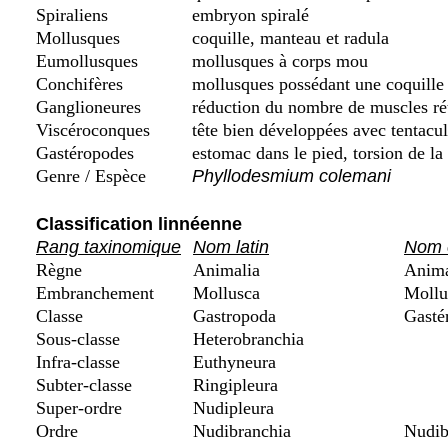
Spiraliens
embryon spiralé
Mollusques
coquille, manteau et radula
Eumollusques
mollusques à corps mou
Conchifères
mollusques possédant une coquille d
Ganglioneures
réduction du nombre de muscles rét
Viscéroconques
tête bien développées avec tentacu
Gastéropodes
estomac dans le pied, torsion de la
Genre / Espèce
Phyllodesmium colemani
Classification linnéenne
Rang taxinomique
Nom latin
Nom e
Règne
Animalia
Anim
Embranchement
Mollusca
Mollu
Classe
Gastropoda
Gasté
Sous-classe
Heterobranchia
Infra-classe
Euthyneura
Subter-classe
Ringipleura
Super-ordre
Nudipleura
Ordre
Nudibranchia
Nudib