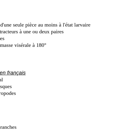
'une seule pièce au moins à l'état larvaire
racteurs à une ou deux paires
les
 masse visérale à 180°
n français
al
sques
ropodes
ranches