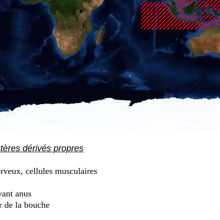
ctères dérivés propres
rveux, cellules musculaires
vant anus
r de la bouche