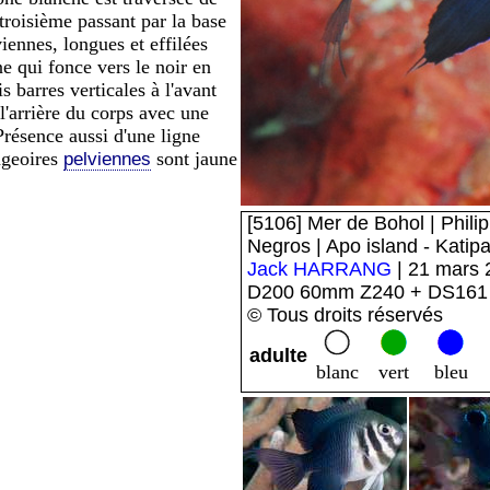
 troisième passant par la base
iennes, longues et effilées
e qui fonce vers le noir en
s barres verticales à l'avant
l'arrière du corps avec une
Présence aussi d'une ligne
nageoires
sont jaune
pelviennes
[5106] Mer de Bohol | Philip
Negros | Apo island - Katip
Jack HARRANG
| 21 mars 
D200 60mm Z240 + DS161
© Tous droits réservés
adulte
blanc
vert
bleu