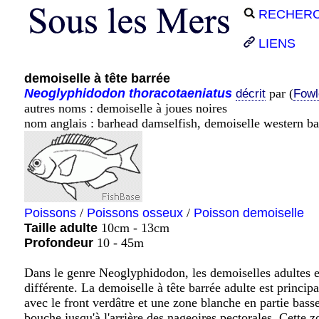
RECHER
LIENS
demoiselle à tête barrée
Neoglyphidodon
thoracotaeniatus
par (
décrit
Fowl
autres noms : demoiselle à joues noires
nom anglais : barhead damselfish, demoiselle western b
Poissons
/
Poissons osseux
/
Poisson demoiselle
Taille adulte
10cm - 13cm
Profondeur
10 - 45m
Dans le genre Neoglyphidodon, les demoiselles adultes et
différente. La demoiselle à tête barrée adulte est princi
avec le front verdâtre et une zone blanche en partie basse 
bouche jusqu'à l'arrière des nageoires pectorales. Cette z