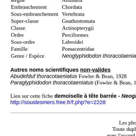
Règne
Animalia
Embranchement
Chordata
Sous-embranchement
Vertebrata
Super-classe
Gnathostomata
Classe
Actinopterygii
Ordre
Perciformes
Sous-ordre
Labroidei
Famille
Pomacentridae
Genre / Espèce
Neoglyphidodon thoracotaenia
Autres noms scientifiques
non-valides
Abudefduf thoracotaeniatus
Fowler & Bean, 1928
Paraglyphidodon thoracotaeniatus
(Fowler & Bean, 
Lien sur cette fiche
demoiselle à tête barrée -
Neogl
http://souslesmers.free.fr/f.php?e=2228
Les phot
Toute dupl
avec l'accord