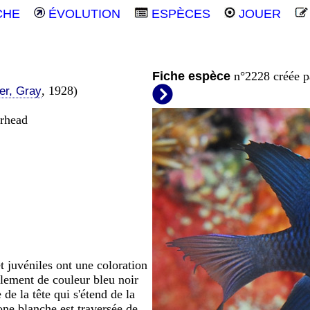
CHE
ÉVOLUTION
ESPÈCES
JOUER
Fiche espèce
n°2228 créée 
, 1928)
er, Gray
arhead
 juvéniles ont une coloration
palement de couleur bleu noir
de la tête qui s'étend de la
one blanche est traversée de