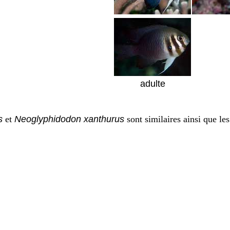
adulte
s
et
Neoglyphidodon xanthurus
sont similaires ainsi que le