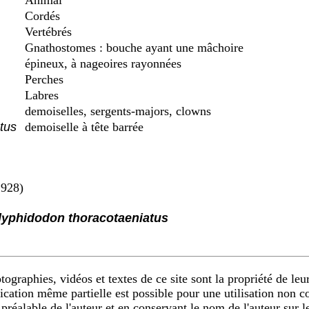
Animal
Cordés
Vertébrés
Gnathostomes : bouche ayant une mâchoire
épineux, à nageoires rayonnées
Perches
Labres
demoiselles, sergents-majors, clowns
tus
demoiselle à tête barrée
1928)
yphidodon thoracotaeniatus
ographies, vidéos et textes de ce site sont la propriété de leur
ication même partielle est possible pour une utilisation non 
 préalable de l'auteur et en conservant le nom de l'auteur sur 