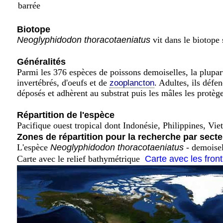
barrée
Biotope
Neoglyphidodon thoracotaeniatus
vit dans le biotope 
Généralités
Parmi les 376 espèces de poissons demoiselles, la plupart
invertébrés, d'oeufs et de
. Adultes, ils défe
zooplancton
déposés et adhèrent au substrat puis les mâles les protège
Répartition de l'espèce
Pacifique ouest tropical dont Indonésie, Philippines, Vi
Zones de répartition pour la recherche par secte
L'espèce
Neoglyphidodon thoracotaeniatus
- demoisel
Carte avec le relief bathymétrique
Carte avec les fron