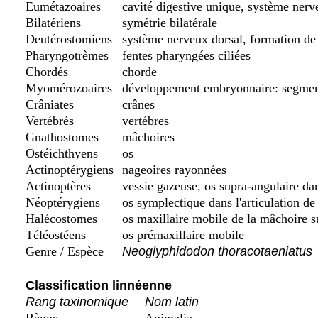
Eumétazoaires
cavité digestive unique, système nerv
Bilatériens
symétrie bilatérale
Deutérostomiens
système nerveux dorsal, formation de 
Pharyngotrèmes
fentes pharyngées ciliées
Chordés
chorde
Myomérozoaires
développement embryonnaire: segment
Crâniates
crânes
Vertébrés
vertébres
Gnathostomes
mâchoires
Ostéichthyens
os
Actinoptérygiens
nageoires rayonnées
Actinoptères
vessie gazeuse, os supra-angulaire da
Néoptérygiens
os symplectique dans l'articulation de
Halécostomes
os maxillaire mobile de la mâchoire s
Téléostéens
os prémaxillaire mobile
Genre / Espèce
Neoglyphidodon thoracotaeniatus
Classification linnéenne
Rang taxinomique
Nom latin