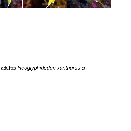
s adultes
Neoglyphidodon xanthurus
et