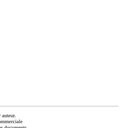
 auteur.
commerciale
les documents.