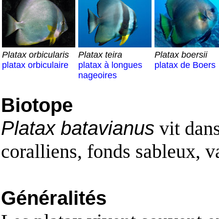
Platax orbicularis
Platax teira
Platax boersii
platax orbiculaire
platax à longues
platax de Boers
nageoires
Biotope
Platax batavianus
vit dans
coralliens, fonds sableux, v
Généralités