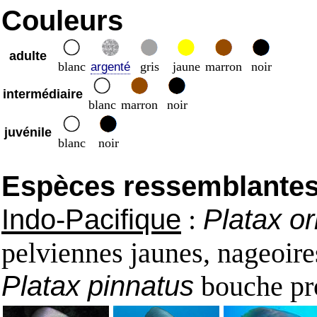
Couleurs
adulte
blanc
gris
jaune
marron
noir
argenté
intermédiaire
blanc
marron
noir
juvénile
blanc
noir
Espèces ressemblantes e
Indo-Pacifique
:
Platax or
pelviennes jaunes, nageoire
Platax pinnatus
bouche pro