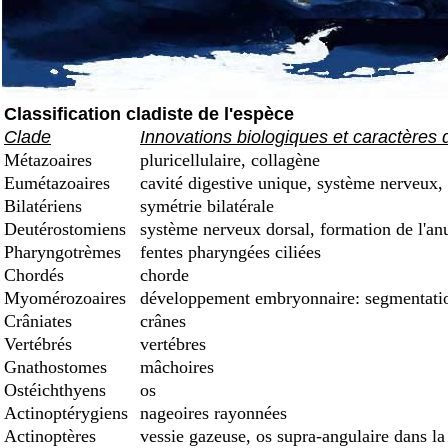
Classification cladiste de l'espèce
Clade
Innovations biologiques et caractères 
Métazoaires
pluricellulaire, collagène
Eumétazoaires
cavité digestive unique, système nerveux, 
Bilatériens
symétrie bilatérale
Deutérostomiens
système nerveux dorsal, formation de l'an
Pharyngotrèmes
fentes pharyngées ciliées
Chordés
chorde
Myomérozoaires
développement embryonnaire: segmentation
Crâniates
crânes
Vertébrés
vertébres
Gnathostomes
mâchoires
Ostéichthyens
os
Actinoptérygiens
nageoires rayonnées
Actinoptères
vessie gazeuse, os supra-angulaire dans la