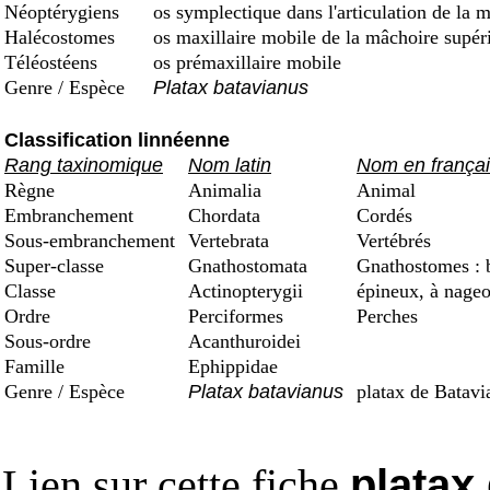
Néoptérygiens
os symplectique dans l'articulation de la 
Halécostomes
os maxillaire mobile de la mâchoire supéri
Téléostéens
os prémaxillaire mobile
Genre / Espèce
Platax batavianus
Classification linnéenne
Rang taxinomique
Nom latin
Nom en frança
Règne
Animalia
Animal
Embranchement
Chordata
Cordés
Sous-embranchement
Vertebrata
Vertébrés
Super-classe
Gnathostomata
Gnathostomes : 
Classe
Actinopterygii
épineux, à nageo
Ordre
Perciformes
Perches
Sous-ordre
Acanthuroidei
Famille
Ephippidae
Genre / Espèce
Platax batavianus
platax de Batavi
Lien sur cette fiche
platax