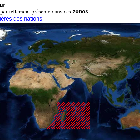
ur
partiellement présente dans ces
zones
.
tières des nations