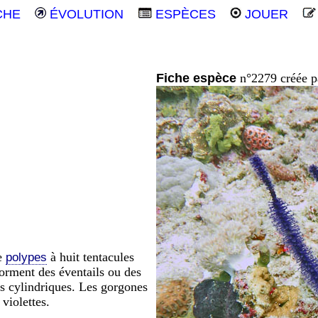
CHE
ÉVOLUTION
ESPÈCES
JOUER
Fiche espèce
n°2279 créée 
de
à huit tentacules
polypes
orment des éventails ou des
es cylindriques. Les gorgones
violettes.