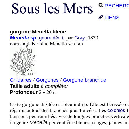
RECHER
LIENS
gorgone Menella bleue
Menella
sp.
par
, 1870
genre décrit
Gray
nom anglais : blue Menella sea fan
Cnidaires
/
Gorgones
/
Gorgone branchue
Taille adulte
à compléter
Profondeur
2 - 20m
Cette gorgone digitée est bleu indigo. Elle est hérissée 
répartis autour des branches plus foncées. Les
f
colonies
buissons peu ramifiés avec de longues branches vertical
du genre
Menella
peuvent être bleues, rouges, jaunes ou 