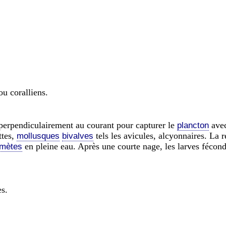
ou coralliens.
perpendiculairement au courant pour capturer le
avec
plancton
ttes,
tels les avicules, alcyonnaires. La 
mollusques
bivalves
en pleine eau. Après une courte nage, les larves fécond
mètes
s.