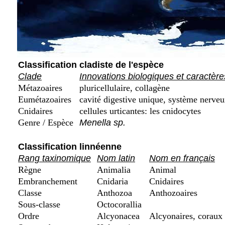
Classification cladiste de l'espèce
Clade
Innovations biologiques et caractère
Métazoaires
pluricellulaire, collagène
Eumétazoaires
cavité digestive unique, système nerveu
Cnidaires
cellules urticantes: les cnidocytes
Genre / Espèce
Menella sp.
Classification linnéenne
Rang taxinomique
Nom latin
Nom en français
Règne
Animalia
Animal
Embranchement
Cnidaria
Cnidaires
Classe
Anthozoa
Anthozoaires
Sous-classe
Octocorallia
Ordre
Alcyonacea
Alcyonaires, coraux