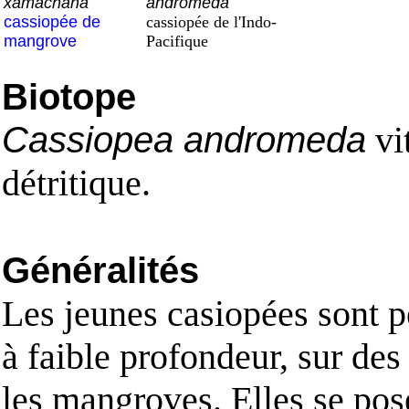
xamachana
andromeda
cassiopée de
cassiopée de l'Indo-
mangrove
Pacifique
Biotope
Cassiopea andromeda
vi
détritique.
Généralités
Les jeunes casiopées sont p
à faible profondeur, sur des
les mangroves. Elles se posen