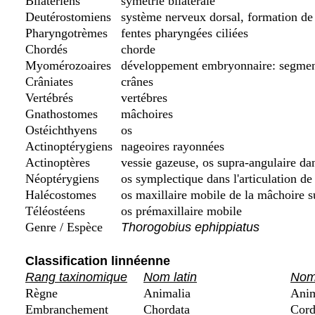
Bilatériens
symétrie bilatérale
Deutérostomiens
système nerveux dorsal, formation de 
Pharyngotrèmes
fentes pharyngées ciliées
Chordés
chorde
Myomérozoaires
développement embryonnaire: segment
Crâniates
crânes
Vertébrés
vertébres
Gnathostomes
mâchoires
Ostéichthyens
os
Actinoptérygiens
nageoires rayonnées
Actinoptères
vessie gazeuse, os supra-angulaire da
Néoptérygiens
os symplectique dans l'articulation de
Halécostomes
os maxillaire mobile de la mâchoire s
Téléostéens
os prémaxillaire mobile
Genre / Espèce
Thorogobius ephippiatus
Classification linnéenne
Rang taxinomique
Nom latin
Nom 
Règne
Animalia
Anim
Embranchement
Chordata
Cord