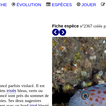
CHE
ÉVOLUTION
ESPÈCES
JOUER
Fiche espèce
n°2367 créée 
ncé parfois violacé. Il est
lets
bleus, verts ou
irisés
 foncé sont près du sommet de
bies. Ses deux nageoires
ment avec un bord
bleuté
irisé