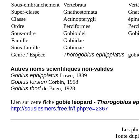
Sous-embranchement
Vertebrata
Vert
Super-classe
Gnathostomata
Gnat
Classe
Actinopterygii
épine
Ordre
Perciformes
Perc
Sous-ordre
Gobioidei
Gobi
Famille
Gobiidae
Sous-famille
Gobiinae
Genre / Espèce
Thorogobius ephippiatus
gobie
Autres noms scientifiques
non-valides
Gobius ephippiatus
Lowe, 1839
Gobius forsteri
Corbin, 1958
Gobius thori
de Buen, 1928
Lien sur cette fiche
gobie léopard -
Thorogobius ep
http://souslesmers.free.fr/f.php?e=2367
Les phot
Toute dupl