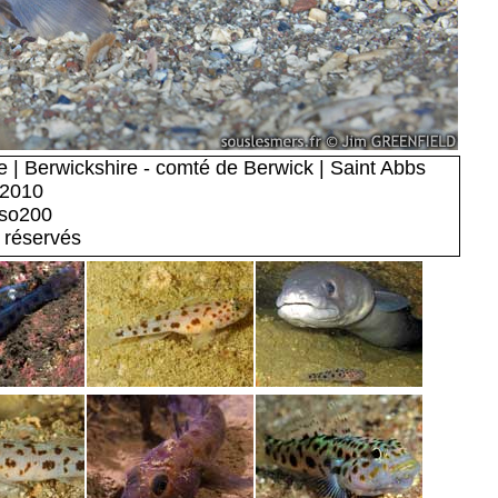
 | Berwickshire - comté de Berwick | Saint Abbs
 2010
iso200
 réservés