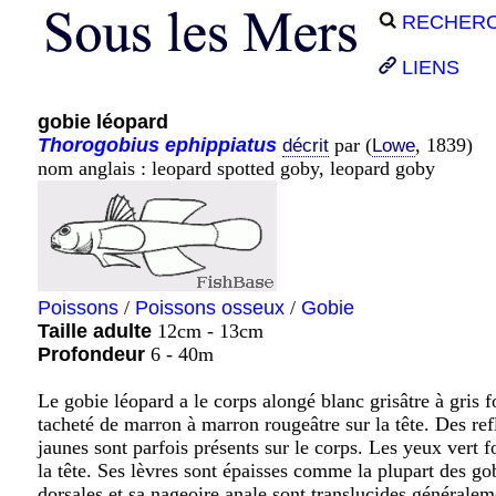
RECHER
LIENS
gobie léopard
Thorogobius
ephippiatus
par (
, 1839)
décrit
Lowe
nom anglais : leopard spotted goby, leopard goby
Poissons
/
Poissons osseux
/
Gobie
Taille adulte
12cm - 13cm
Profondeur
6 - 40m
Le gobie léopard a le corps alongé blanc grisâtre à gris fo
tacheté de marron à marron rougeâtre sur la tête. Des ref
jaunes sont parfois présents sur le corps. Les yeux vert
la tête. Ses lèvres sont épaisses comme la plupart des go
dorsales et sa nageoire anale sont translucides générale