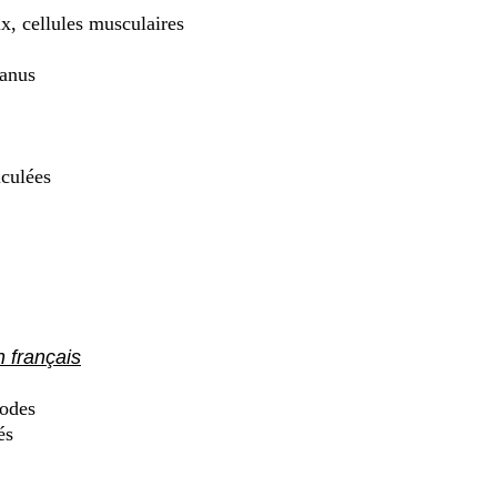
x, cellules musculaires
 anus
iculées
 français
odes
és