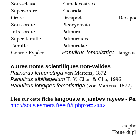
Sous-classe
Eumalacostraca
Super-ordre
Eucarida
Ordre
Decapoda
Décapo
Sous-ordre
Pleocyemata
Infra-ordre
Palinura
Super-famille
Palinuroidea
Famille
Palinuridae
Genre / Espèce
Panulirus femoristriga
langoust
Autres noms scientifiques
non-valides
Palinurus femoristriga
von Martens, 1872
Panulirus albiflagellum
T.-Y. Chan & Chu, 1996
Panulirus longipes femoristriga
(von Martens, 1872)
Lien sur cette fiche
langouste à jambes rayées -
Pa
http://souslesmers.free.fr/f.php?e=2442
Les phot
Toute dupl