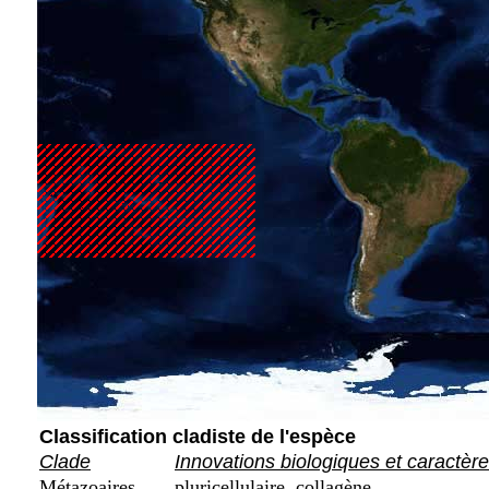
Classification cladiste de l'espèce
Clade
Innovations biologiques et caractèr
Métazoaires
pluricellulaire, collagène