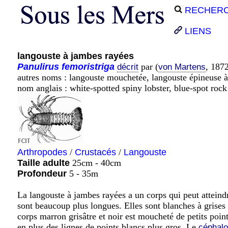
RECHER
LIENS
langouste à jambes rayées
Panulirus
femoristriga
par (
, 187
décrit
von Martens
autres noms : langouste mouchetée, langouste épineuse à
nom anglais : white-spotted spiny lobster, blue-spot rock 
Arthropodes
/
Crustacés
/
Langouste
Taille adulte
25cm - 40cm
Profondeur
5 - 35m
La langouste à jambes rayées a un corps qui peut attein
sont beaucoup plus longues. Elles sont blanches à grises
corps marron grisâtre et noir est moucheté de petits poi
en plus des lignes de points blancs plus gros. Le
céphalo