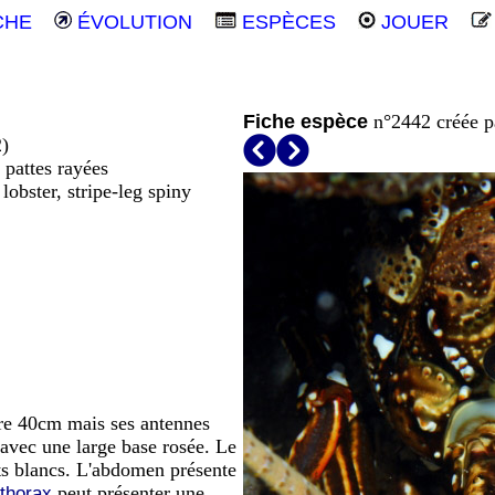
CHE
ÉVOLUTION
ESPÈCES
JOUER
Fiche espèce
n°2442 créée 
2)
 pattes rayées
lobster, stripe-leg spiny
dre 40cm mais ses antennes
 avec une large base rosée. Le
nts blancs. L'abdomen présente
peut présenter une
thorax