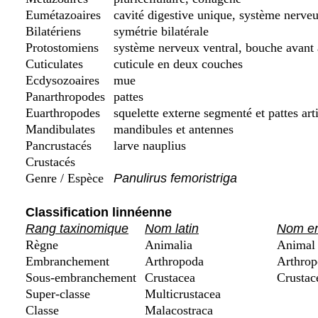
Eumétazoaires
cavité digestive unique, système nerveu
Bilatériens
symétrie bilatérale
Protostomiens
système nerveux ventral, bouche avant
Cuticulates
cuticule en deux couches
Ecdysozoaires
mue
Panarthropodes
pattes
Euarthropodes
squelette externe segmenté et pattes art
Mandibulates
mandibules et antennes
Pancrustacés
larve nauplius
Crustacés
Genre / Espèce
Panulirus femoristriga
Classification linnéenne
Rang taxinomique
Nom latin
Nom en
Règne
Animalia
Animal
Embranchement
Arthropoda
Arthrop
Sous-embranchement
Crustacea
Crustac
Super-classe
Multicrustacea
Classe
Malacostraca