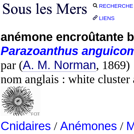
RECHERCHE
LIENS
anémone encroûtante b
Parazoanthus
anguico
par (
A. M. Norman
, 1869)
nom anglais : white cluste
Cnidaires
/
Anémones
/
M