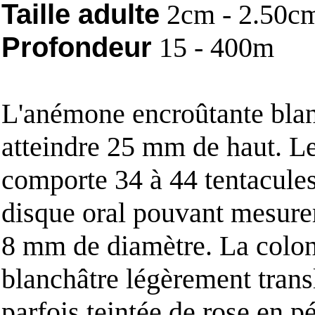
Taille adulte
2cm - 2.50c
Profondeur
15 - 400m
L'anémone encroûtante bla
atteindre 25 mm de haut. L
comporte 34 à 44 tentacule
disque oral pouvant mesurer
8 mm de diamètre. La colon
blanchâtre légèrement trans
parfois teintée de rose en p