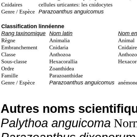
Cnidaires
cellules urticantes: les cnidocytes
Genre / Espèce
Parazoanthus anguicomus
Classification linnéenne
Rang taxinomique
Nom latin
Nom en 
Règne
Animalia
Animal
Embranchement
Cnidaria
Cnidaire
Classe
Anthozoa
Anthozo
Sous-classe
Hexacorallia
Hexacora
Ordre
Zoanthidea
Famille
Parazoanthidae
Genre / Espèce
Parazoanthus anguicomus
anémone 
Autres noms scientifiq
Palythoa anguicoma
Norm