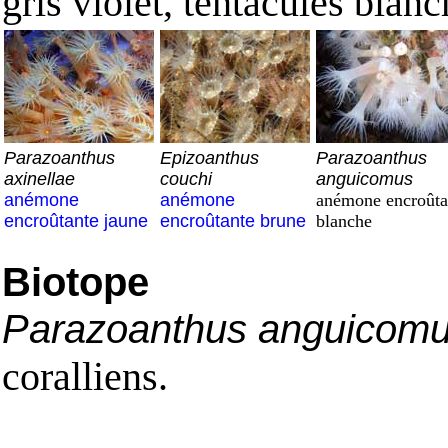
gris violet, tentacules blanc
Parazoanthus
Epizoanthus
Parazoanthus
axinellae
couchi
anguicomus
anémone
anémone
anémone encroûta
encroûtante jaune
encroûtante brune
blanche
Biotope
Parazoanthus anguicom
coralliens.