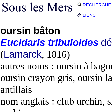
RECHERCHE
LIENS
oursin bâton
Eucidaris
tribuloides
dé
(
Lamarck
, 1816)
autres noms : oursin à bague
oursin crayon gris, oursin l
antillais
nom anglais : club urchin, s