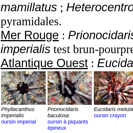
mamillatus
;
Heterocentro
pyramidales.
Mer Rouge
:
Prionocidari
imperialis
test brun-pourpr
Atlantique Ouest
:
Eucidar
Phyllacanthus
Prionocidaris
Eucidaris metula
imperialis
baculosa
oursin crayon
oursin imperial
oursin à piquants
épineux