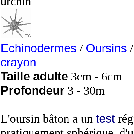
urchin
Echinodermes
/
Oursins
crayon
Taille adulte
3cm - 6cm
Profondeur
3 - 30m
L'oursin bâton a un
test
rég
pratiquement sphérique, d'