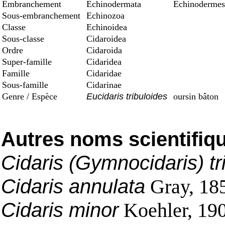
Embranchement
Echinodermata
Echinodermes
Sous-embranchement
Echinozoa
Classe
Echinoidea
Sous-classe
Cidaroidea
Ordre
Cidaroida
Super-famille
Cidaridea
Famille
Cidaridae
Sous-famille
Cidarinae
Genre / Espèce
Eucidaris tribuloides
oursin bâton
Autres noms scientifiq
Cidaris (Gymnocidaris) tr
Cidaris annulata
Gray, 18
Cidaris minor
Koehler, 19