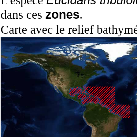
L'espèce
Eucidaris tribulo
dans ces
zones
.
Carte avec le relief bathy