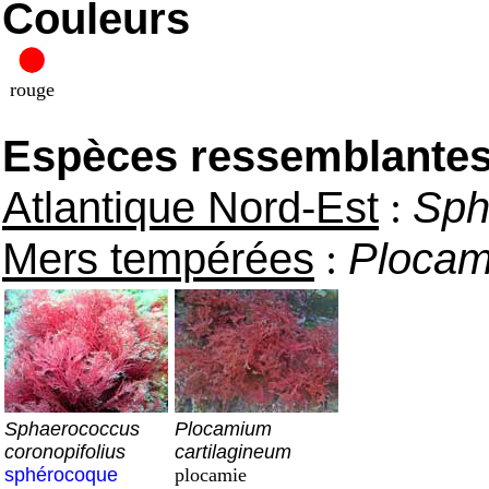
Couleurs
rouge
Espèces ressemblantes e
Atlantique Nord-Est
:
Sph
Mers tempérées
:
Plocam
Sphaerococcus
Plocamium
coronopifolius
cartilagineum
sphérocoque
plocamie