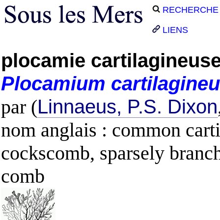
RECHERCHE
LIENS
plocamie cartilagineus
Plocamium
cartilagine
par (
Linnaeus, P.S. Dixon
nom anglais : common cart
cockscomb, sparsely branch
comb