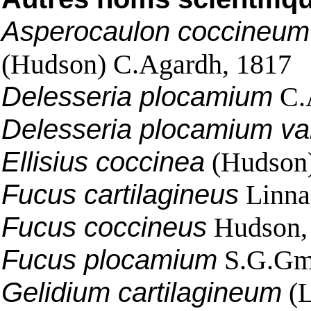
Asperocaulon coccineum 
(Hudson) C.Agardh, 1817
Delesseria plocamium
C.
Delesseria plocamium var
Ellisius coccinea
(Hudson)
Fucus cartilagineus
Linna
Fucus coccineus
Hudson,
Fucus plocamium
S.G.Gme
Gelidium cartilagineum
(L