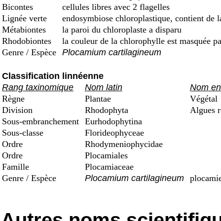
Bicontes
cellules libres avec 2 flagelles
Lignée verte
endosymbiose chloroplastique, contient de l
Métabiontes
la paroi du chloroplaste a disparu
Rhodobiontes
la couleur de la chlorophylle est masquée p
Genre / Espèce
Plocamium cartilagineum
Classification linnéenne
Rang taxinomique
Nom latin
Nom en 
Règne
Plantae
Végétal
Division
Rhodophyta
Algues r
Sous-embranchement
Eurhodophytina
Sous-classe
Florideophyceae
Ordre
Rhodymeniophycidae
Ordre
Plocamiales
Famille
Plocamiaceae
Genre / Espèce
Plocamium cartilagineum
plocamie
Autres noms scientifiq