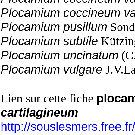
Plocamium coccineum va
Plocamium pusillum
Sond
Plocamium subtile
Kützin
Plocamium uncinatum
(C.
Plocamium vulgare
J.V.L
Lien sur cette fiche
plocam
cartilagineum
http://souslesmers.free.f