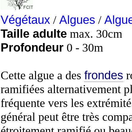
Végétaux
/
Algues
/
Algue
Taille adulte
max. 30cm
Profondeur
0 - 30m
Cette algue a des
frondes
r
ramifiées alternativement p
fréquente vers les extrémité
général peut être très compa
étroitement ramifié ou bea