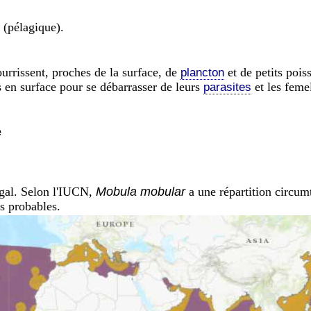
 (pélagique).
urrissent, proches de la surface, de
et de petits pois
plancton
s en surface pour se débarrasser de leurs
et les femel
parasites
e
gal. Selon l'IUCN,
Mobula mobular
a une répartition circumt
es probables.