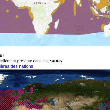
ur
tiellement présente dans ces
zones
.
tières des nations