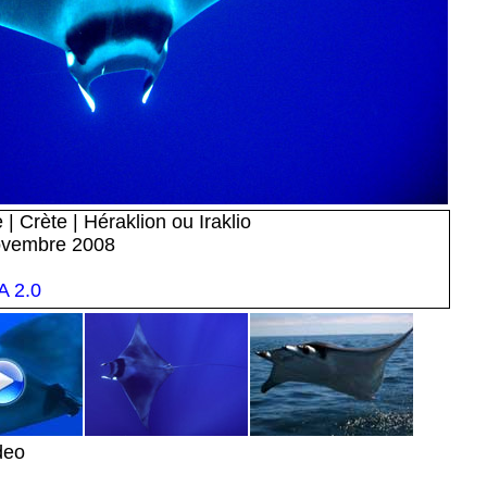
| Crète | Héraklion ou Iraklio
ovembre 2008
 2.0
deo