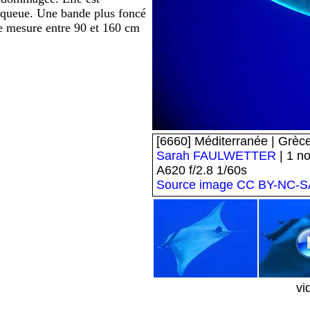
la queue. Une bande plus foncé
nile mesure entre 90 et 160 cm
[6660] Méditerranée | Grèce 
Sarah FAULWETTER
| 1 n
A620 f/2.8 1/60s
Source image
CC BY-NC-SA
vi