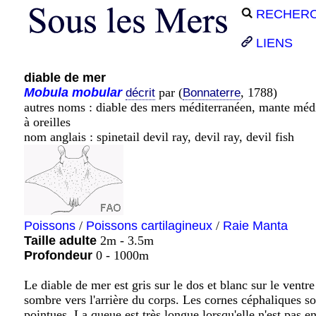
RECHER
LIENS
diable de mer
Mobula
mobular
par (
, 1788)
décrit
Bonnaterre
autres noms : diable des mers méditerranéen, mante médi
à oreilles
nom anglais : spinetail devil ray, devil ray, devil fish
Poissons
/
Poissons cartilagineux
/
Raie Manta
Taille adulte
2m - 3.5m
Profondeur
0 - 1000m
Le diable de mer est gris sur le dos et blanc sur le ventr
sombre vers l'arrière du corps. Les cornes céphaliques son
pointues. La queue est très longue lorsqu'elle n'est pas 