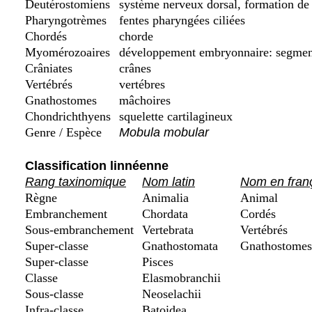
Deutérostomiens
système nerveux dorsal, formation de 
Pharyngotrèmes
fentes pharyngées ciliées
Chordés
chorde
Myomérozoaires
développement embryonnaire: segmenta
Crâniates
crânes
Vertébrés
vertébres
Gnathostomes
mâchoires
Chondrichthyens
squelette cartilagineux
Genre / Espèce
Mobula mobular
Classification linnéenne
Rang taxinomique
Nom latin
Nom en fran
Règne
Animalia
Animal
Embranchement
Chordata
Cordés
Sous-embranchement
Vertebrata
Vertébrés
Super-classe
Gnathostomata
Gnathostomes 
Super-classe
Pisces
Classe
Elasmobranchii
Sous-classe
Neoselachii
Infra-classe
Batoidea