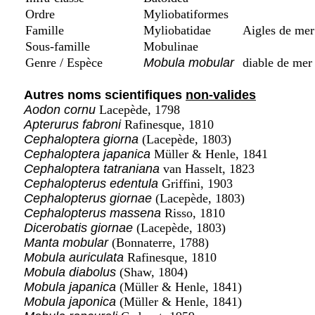
Ordre
Myliobatiformes
Famille
Myliobatidae
Aigles de mer
Sous-famille
Mobulinae
Genre / Espèce
Mobula mobular
diable de mer
Autres noms scientifiques
non-valides
Aodon cornu
Lacepède, 1798
Apterurus fabroni
Rafinesque, 1810
Cephaloptera giorna
(Lacepède, 1803)
Cephaloptera japanica
Müller & Henle, 1841
Cephaloptera tatraniana
van Hasselt, 1823
Cephalopterus edentula
Griffini, 1903
Cephalopterus giornae
(Lacepède, 1803)
Cephalopterus massena
Risso, 1810
Dicerobatis giornae
(Lacepède, 1803)
Manta mobular
(Bonnaterre, 1788)
Mobula auriculata
Rafinesque, 1810
Mobula diabolus
(Shaw, 1804)
Mobula japanica
(Müller & Henle, 1841)
Mobula japonica
(Müller & Henle, 1841)