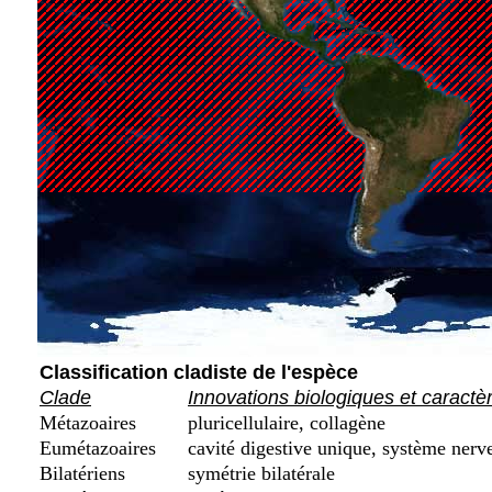
Classification cladiste de l'espèce
Clade
Innovations biologiques et caractè
Métazoaires
pluricellulaire, collagène
Eumétazoaires
cavité digestive unique, système nerve
Bilatériens
symétrie bilatérale