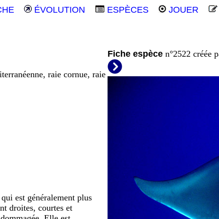
CHE
ÉVOLUTION
ESPÈCES
JOUER
Fiche espèce
n°2522 créée 
terranéenne, raie cornue, raie
e qui est généralement plus
t droites, courtes et
endommagée. Elle est