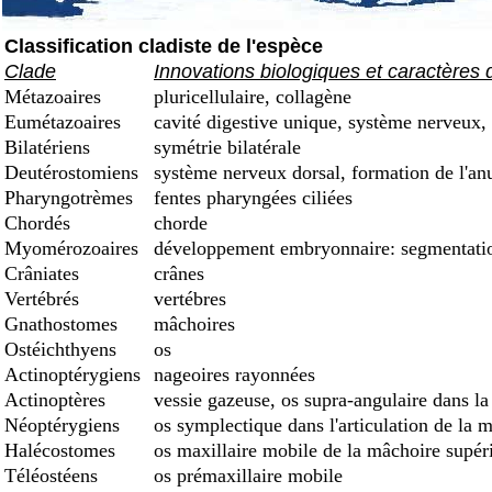
Classification cladiste de l'espèce
Clade
Innovations biologiques et caractères 
Métazoaires
pluricellulaire, collagène
Eumétazoaires
cavité digestive unique, système nerveux, 
Bilatériens
symétrie bilatérale
Deutérostomiens
système nerveux dorsal, formation de l'an
Pharyngotrèmes
fentes pharyngées ciliées
Chordés
chorde
Myomérozoaires
développement embryonnaire: segmentation
Crâniates
crânes
Vertébrés
vertébres
Gnathostomes
mâchoires
Ostéichthyens
os
Actinoptérygiens
nageoires rayonnées
Actinoptères
vessie gazeuse, os supra-angulaire dans la
Néoptérygiens
os symplectique dans l'articulation de la 
Halécostomes
os maxillaire mobile de la mâchoire supéri
Téléostéens
os prémaxillaire mobile