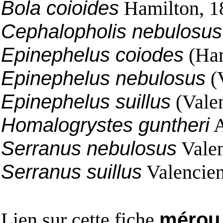
Bola coioides
Hamilton, 1
Cephalopholis nebulosus
Epinephelus coiodes
(Ham
Epinephelus nebulosus
(V
Epinephelus suillus
(Valen
Homalogrystes guntheri
A
Serranus nebulosus
Valen
Serranus suillus
Valencien
Lien sur cette fiche
mérou 