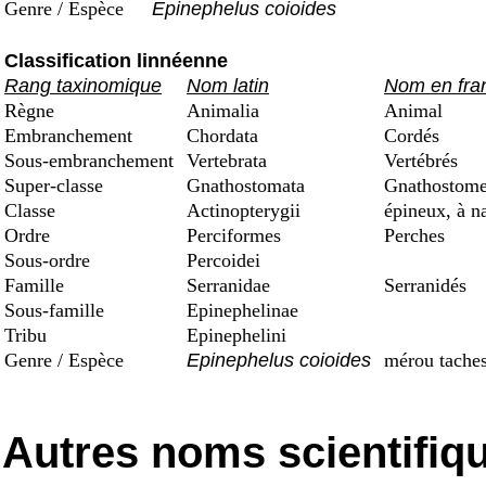
Genre / Espèce
Epinephelus coioides
Classification linnéenne
Rang taxinomique
Nom latin
Nom en fra
Règne
Animalia
Animal
Embranchement
Chordata
Cordés
Sous-embranchement
Vertebrata
Vertébrés
Super-classe
Gnathostomata
Gnathostomes
Classe
Actinopterygii
épineux, à n
Ordre
Perciformes
Perches
Sous-ordre
Percoidei
Famille
Serranidae
Serranidés
Sous-famille
Epinephelinae
Tribu
Epinephelini
Genre / Espèce
Epinephelus coioides
mérou taches
Autres noms scientifiq