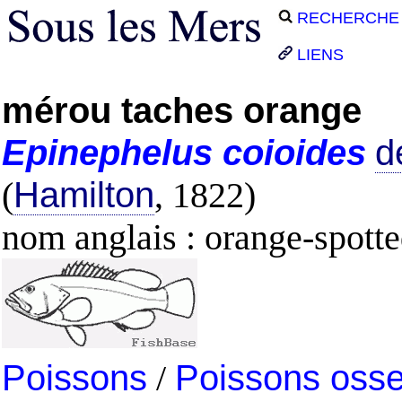
RECHERCHE
LIENS
mérou taches orange
Epinephelus
coioides
d
(
Hamilton
, 1822)
nom anglais : orange-spott
Poissons
/
Poissons oss