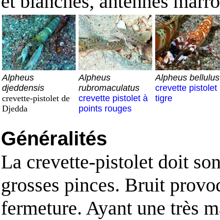
et blanches, antennes marr
Alpheus
Alpheus
Alpheus bellulus
djeddensis
rubromaculatus
crevette pistolet
crevette-pistolet de
crevette pistolet à
tigre
Djedda
points rouges
Généralités
La crevette-pistolet doit s
grosses pinces. Bruit provo
fermeture. Ayant une très ma