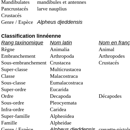
Mandibulates
mandibules et antennes
Pancrustacés
larve nauplius
Crustacés
Genre / Espèce
Alpheus djeddensis
Classification linnéenne
Rang taxinomique
Nom latin
Nom en franç
Règne
Animalia
Animal
Embranchement
Arthropoda
Arthropodes
Sous-embranchement
Crustacea
Crustacés
Super-classe
Multicrustacea
Classe
Malacostraca
Sous-classe
Eumalacostraca
Super-ordre
Eucarida
Ordre
Decapoda
Décapodes
Sous-ordre
Pleocyemata
Infra-ordre
Caridea
Super-famille
Alpheoidea
Famille
Alpheidae
Genre / Espèce
Alpheus djeddensis
crevette-pistol