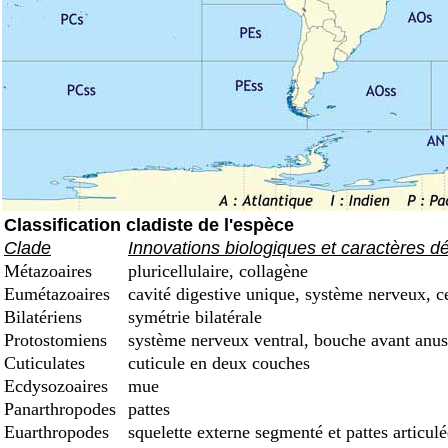
Classification cladiste de l'espèce
Clade
Innovations biologiques et caractères d
Métazoaires
pluricellulaire, collagène
Eumétazoaires
cavité digestive unique, système nerveux, c
Bilatériens
symétrie bilatérale
Protostomiens
système nerveux ventral, bouche avant anus
Cuticulates
cuticule en deux couches
Ecdysozoaires
mue
Panarthropodes
pattes
Euarthropodes
squelette externe segmenté et pattes articulé