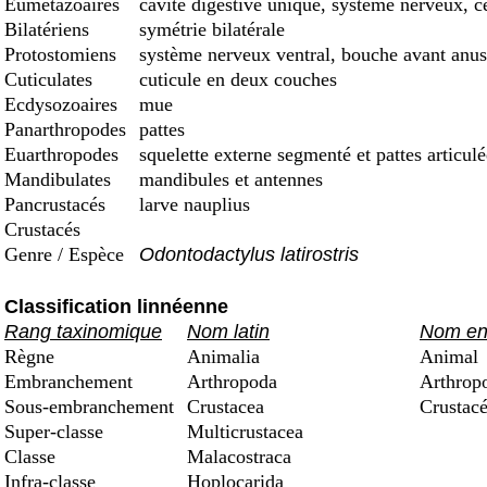
Eumétazoaires
cavité digestive unique, système nerveux, c
Bilatériens
symétrie bilatérale
Protostomiens
système nerveux ventral, bouche avant anus
Cuticulates
cuticule en deux couches
Ecdysozoaires
mue
Panarthropodes
pattes
Euarthropodes
squelette externe segmenté et pattes articulé
Mandibulates
mandibules et antennes
Pancrustacés
larve nauplius
Crustacés
Genre / Espèce
Odontodactylus latirostris
Classification linnéenne
Rang taxinomique
Nom latin
Nom en 
Règne
Animalia
Animal
Embranchement
Arthropoda
Arthrop
Sous-embranchement
Crustacea
Crustacé
Super-classe
Multicrustacea
Classe
Malacostraca
Infra-classe
Hoplocarida