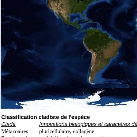
Classification cladiste de l'espèce
Clade
Innovations biologiques et caractères d
Métazoaires
pluricellulaire, collagène