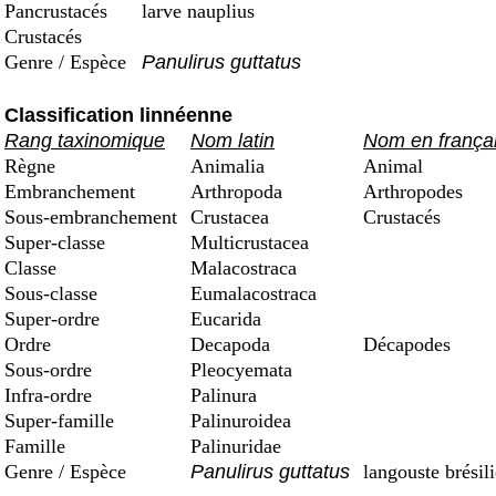
Pancrustacés
larve nauplius
Crustacés
Genre / Espèce
Panulirus guttatus
Classification linnéenne
Rang taxinomique
Nom latin
Nom en frança
Règne
Animalia
Animal
Embranchement
Arthropoda
Arthropodes
Sous-embranchement
Crustacea
Crustacés
Super-classe
Multicrustacea
Classe
Malacostraca
Sous-classe
Eumalacostraca
Super-ordre
Eucarida
Ordre
Decapoda
Décapodes
Sous-ordre
Pleocyemata
Infra-ordre
Palinura
Super-famille
Palinuroidea
Famille
Palinuridae
Genre / Espèce
Panulirus guttatus
langouste brésil