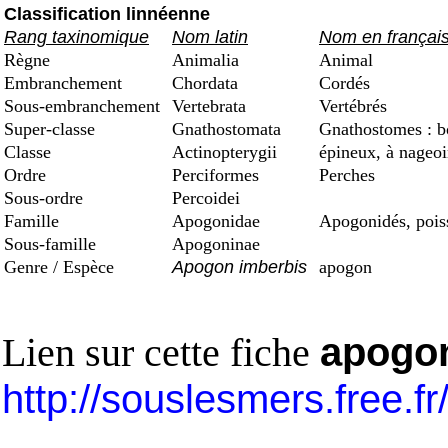
Classification linnéenne
Rang taxinomique
Nom latin
Nom en françai
Règne
Animalia
Animal
Embranchement
Chordata
Cordés
Sous-embranchement
Vertebrata
Vertébrés
Super-classe
Gnathostomata
Gnathostomes : b
Classe
Actinopterygii
épineux, à nageoi
Ordre
Perciformes
Perches
Sous-ordre
Percoidei
Famille
Apogonidae
Apogonidés, pois
Sous-famille
Apogoninae
Genre / Espèce
Apogon imberbis
apogon
Lien sur cette fiche
apogo
http://souslesmers.free.f