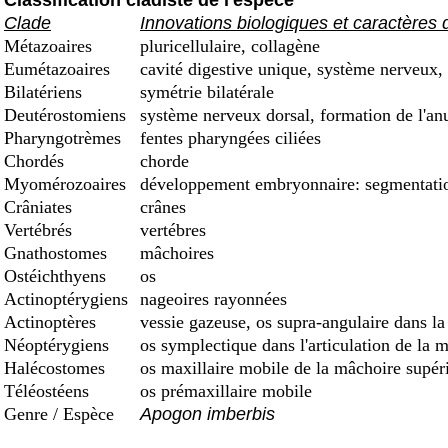
Classification cladiste de l'espèce
Clade
Innovations biologiques et caractères 
Métazoaires
pluricellulaire, collagène
Eumétazoaires
cavité digestive unique, système nerveux, 
Bilatériens
symétrie bilatérale
Deutérostomiens
système nerveux dorsal, formation de l'an
Pharyngotrèmes
fentes pharyngées ciliées
Chordés
chorde
Myomérozoaires
développement embryonnaire: segmentation
Crâniates
crânes
Vertébrés
vertébres
Gnathostomes
mâchoires
Ostéichthyens
os
Actinoptérygiens
nageoires rayonnées
Actinoptères
vessie gazeuse, os supra-angulaire dans la
Néoptérygiens
os symplectique dans l'articulation de la 
Halécostomes
os maxillaire mobile de la mâchoire supéri
Téléostéens
os prémaxillaire mobile
Genre / Espèce
Apogon imberbis