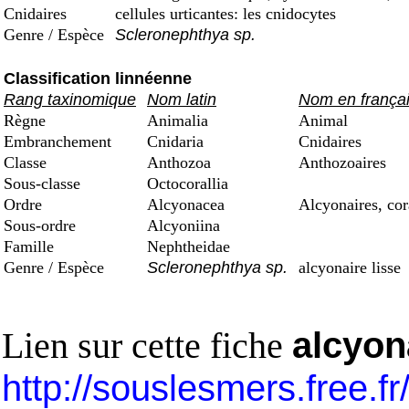
Cnidaires
cellules urticantes: les cnidocytes
Genre / Espèce
Scleronephthya sp.
Classification linnéenne
Rang taxinomique
Nom latin
Nom en frança
Règne
Animalia
Animal
Embranchement
Cnidaria
Cnidaires
Classe
Anthozoa
Anthozoaires
Sous-classe
Octocorallia
Ordre
Alcyonacea
Alcyonaires, co
Sous-ordre
Alcyoniina
Famille
Nephtheidae
Genre / Espèce
Scleronephthya sp.
alcyonaire lisse
Lien sur cette fiche
alcyon
http://souslesmers.free.f